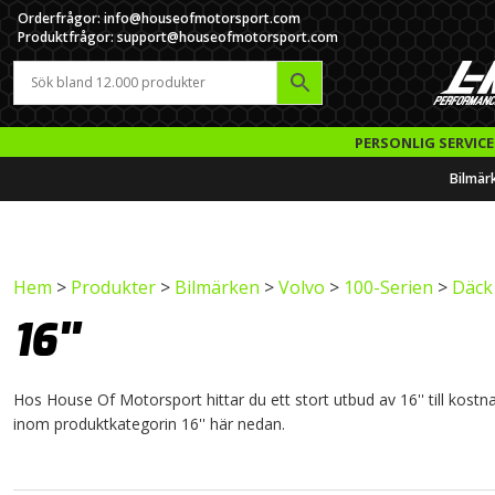
Orderfrågor: info@houseofmotorsport.com
Produktfrågor: support@houseofmotorsport.com
PERSONLIG SERVICE
Bilmär
Hem
>
Produkter
>
Bilmärken
>
Volvo
>
100-Serien
>
Däck 
16''
Hos House Of Motorsport hittar du ett stort utbud av 16'' till kostna
inom produktkategorin 16'' här nedan.