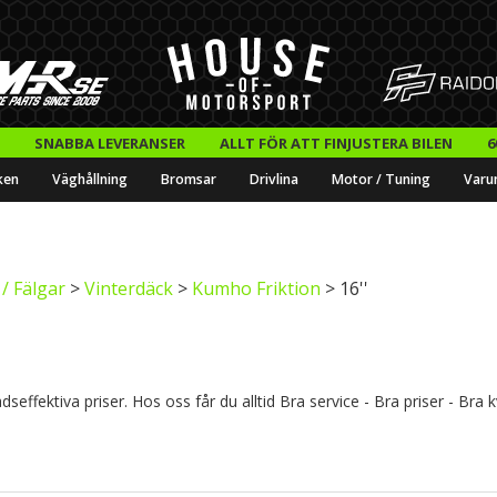
SNABBA LEVERANSER
ALLT FÖR ATT FINJUSTERA BILEN
6
ken
Väghållning
Bromsar
Drivlina
Motor / Tuning
Varu
/ Fälgar
>
Vinterdäck
>
Kumho Friktion
> 16''
dseffektiva priser. Hos oss får du alltid Bra service - Bra priser - Br