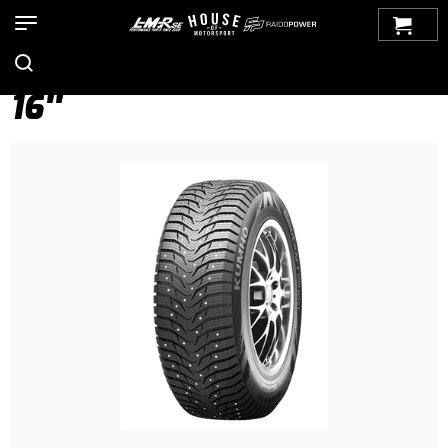
Hem
>
Produkter
>
Bilmärken
>
Volvo
>
100-Serien
>
Däck /
Fälgar
>
Vinterdäck
>
Kumho Dubb
> 16''
16''