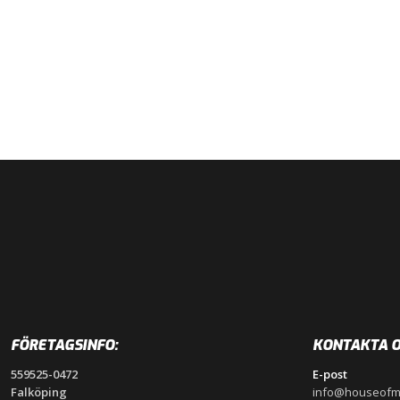
FÖRETAGSINFO:
KONTAKTA O
559525-0472
E-post
Falköping
info@houseofm