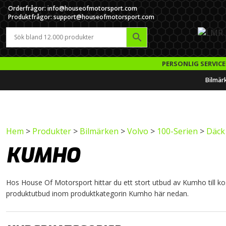
Orderfrågor: info@houseofmotorsport.com
Produktfrågor: support@houseofmotorsport.com
PERSONLIG SERVICE
Bilmär
Hem
>
Produkter
>
Bilmärken
>
Volvo
>
100-Serien
>
Däck 
KUMHO
Hos House Of Motorsport hittar du ett stort utbud av Kumho till kost
produktutbud inom produktkategorin Kumho här nedan.