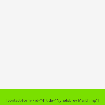
[contact-form-7 id="4" title="Nyhetsbrev Mailchimp"]