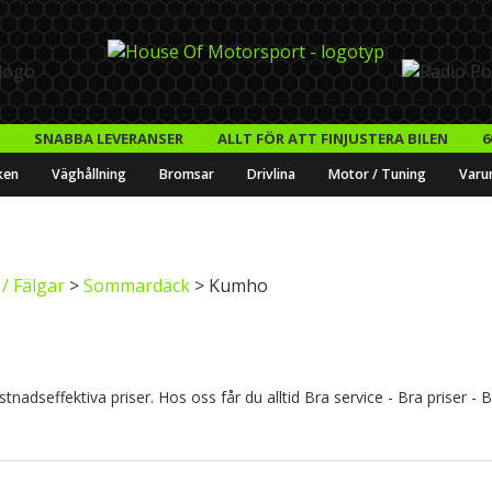
SNABBA LEVERANSER
ALLT FÖR ATT FINJUSTERA BILEN
6
ken
Väghållning
Bromsar
Drivlina
Motor / Tuning
Varu
/ Fälgar
>
Sommardäck
> Kumho
nadseffektiva priser. Hos oss får du alltid Bra service - Bra priser - 