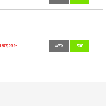
1 375,00
kr
INFO
KÖP