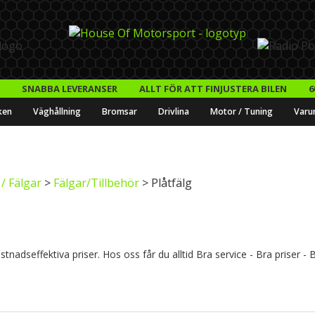
SNABBA LEVERANSER
ALLT FÖR ATT FINJUSTERA BILEN
6
ken
Väghållning
Bromsar
Drivlina
Motor / Tuning
Varu
/ Fälgar
>
Fälgar/Tillbehör
> Plåtfälg
tnadseffektiva priser. Hos oss får du alltid Bra service - Bra priser -