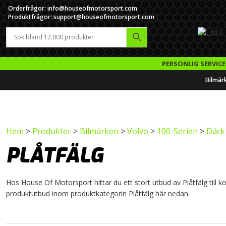
Orderfrågor: info@houseofmotorsport.com
Produktfrågor: support@houseofmotorsport.com
PERSONLIG SERVICE
Bilmär
Hem
>
Produkter
>
Bilmärken
>
Volvo
>
100-Serien
>
Däck 
PLÅTFÄLG
Hos House Of Motorsport hittar du ett stort utbud av Plåtfälg till kos
produktutbud inom produktkategorin Plåtfälg här nedan.