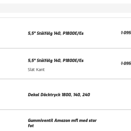
1 09
5,5″ Stålfälg 140, P1800E/Es
5,5″ Stålfälg 140, P1800E/Es
1 09
Slät Kant
Dekal Däcktryck 1800, 140, 240
Gummiventil Amazon mfl med stor
fot