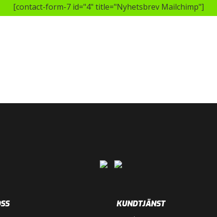
[contact-form-7 id="4" title="Nyhetsbrev Mailchimp"]
SS
KUNDTJÄNST