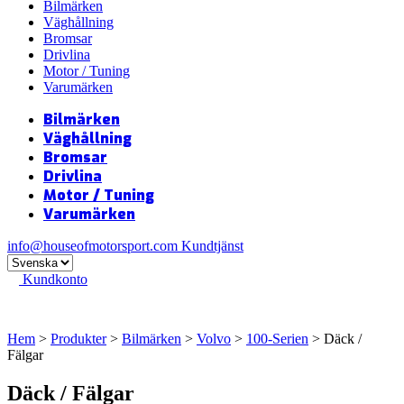
Bilmärken
Väghållning
Bromsar
Drivlina
Motor / Tuning
Varumärken
Bilmärken
Väghållning
Bromsar
Drivlina
Motor / Tuning
Varumärken
info@houseofmotorsport.com
Kundtjänst
Kundkonto
Hem
>
Produkter
>
Bilmärken
>
Volvo
>
100-Serien
> Däck /
Fälgar
Däck / Fälgar