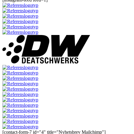
[contact-form-7 id="4" title="Nyhetsbrev Mailchimp"]