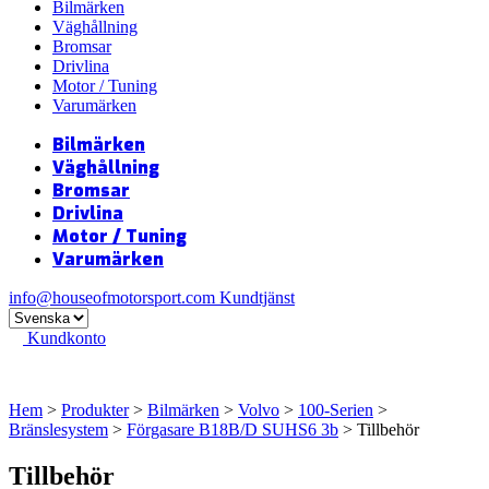
Bilmärken
Väghållning
Bromsar
Drivlina
Motor / Tuning
Varumärken
Bilmärken
Väghållning
Bromsar
Drivlina
Motor / Tuning
Varumärken
info@houseofmotorsport.com
Kundtjänst
Kundkonto
Hem
>
Produkter
>
Bilmärken
>
Volvo
>
100-Serien
>
Bränslesystem
>
Förgasare B18B/D SUHS6 3b
> Tillbehör
Tillbehör