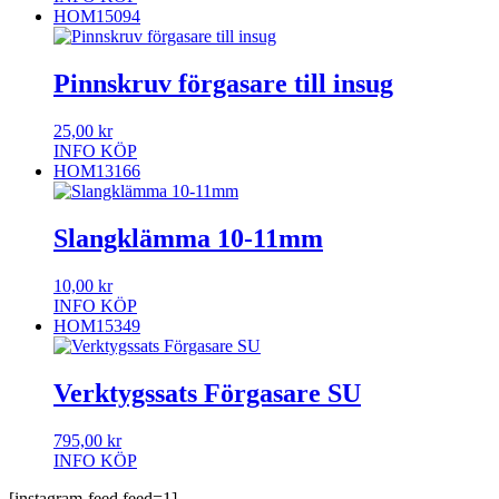
HOM15094
Pinnskruv förgasare till insug
25,00
kr
INFO
KÖP
HOM13166
Slangklämma 10-11mm
10,00
kr
INFO
KÖP
HOM15349
Verktygssats Förgasare SU
795,00
kr
INFO
KÖP
[instagram-feed feed=1]