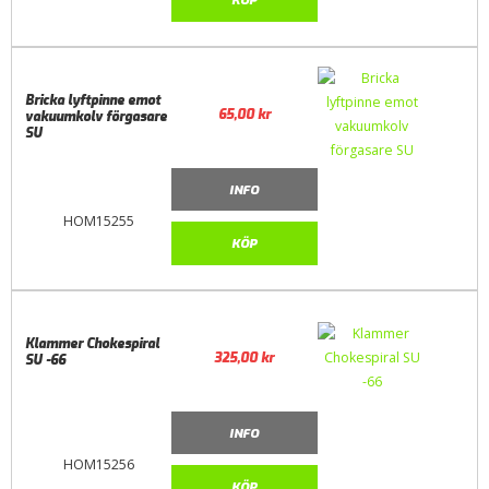
Bricka lyftpinne emot
65,00
kr
vakuumkolv förgasare
SU
INFO
HOM15255
KÖP
Klammer Chokespiral
325,00
kr
SU -66
INFO
HOM15256
KÖP