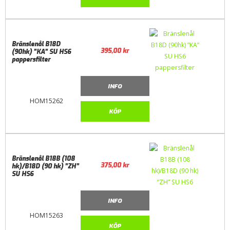
Bränslenål B18D
395,00
kr
(90hk) ”KA” SU HS6
pappersfilter
INFO
HOM15262
KÖP
Bränslenål B18B (108
375,00
kr
hk)/B18D (90 hk) ”ZH”
SU HS6
INFO
HOM15263
KÖP