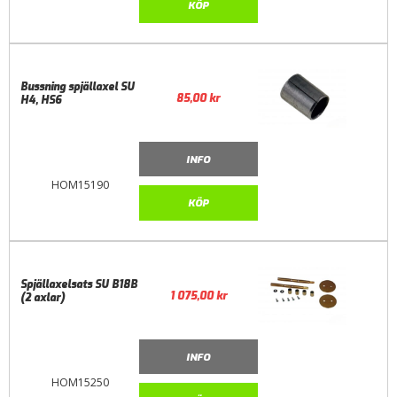
KÖP
Bussning spjällaxel SU
85,00
kr
H4, HS6
INFO
HOM15190
KÖP
Spjällaxelsats SU B18B
1 075,00
kr
(2 axlar)
INFO
HOM15250