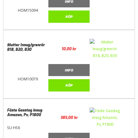
INFO
HOM15094
KÖP
Mutter Insug/grenrör
10,00
kr
B18, B20, B30
INFO
HOM10079
KÖP
Fäste Gasstag insug
Amazon, Pv, P1800
385,00
kr
SU HS6