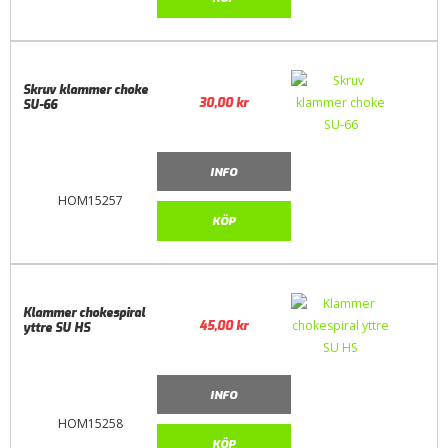
Skruv klammer choke
30,00
kr
SU-66
INFO
HOM15257
KÖP
Klammer chokespiral
45,00
kr
yttre SU HS
INFO
HOM15258
KÖP