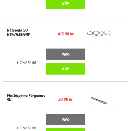
KÖP
Nålventil SU
415,00
kr
HS4/HS6/HIF
INFO
HOM15166
KÖP
Flottörpinne Förgasare
20,00
kr
SU
INFO
HOM15168