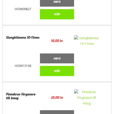
INFO
HOM09827
KÖP
Slangklämma 10-11mm
10,00
kr
INFO
HOM13166
KÖP
Pinnskruv förgasare
25,00
kr
till insug