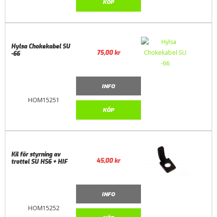
KÖP
Hylsa Chokekabel SU
75,00
kr
-66
INFO
HOM15251
KÖP
Kil för styrning av
45,00
kr
trottel SU HS6 + HIF
INFO
HOM15252