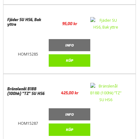
Fjäder SU HS6, Bak
95,00
kr
yttre
INFO
HOM15285
KÖP
Bränslenål B18B
425,00
kr
(100hk) ”TZ” SU HS6
INFO
HOM15287
KÖP