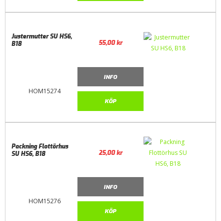
Justermutter SU HS6,
55,00
kr
B18
INFO
HOM15274
KÖP
Packning Flottörhus
25,00
kr
SU HS6, B18
INFO
HOM15276
KÖP