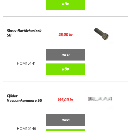
KÖP
Skruv flottörhuslock
25,00
kr
SU
INFO
HOM15141
KÖP
Fjäder
195,00
kr
Vacuumkammare SU
INFO
HOM15146