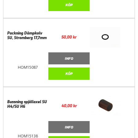
KÖP
Packning Dämpkolv
50,00
kr
SU, Stromberg 17,7mm
INFO
HOM15087
KÖP
Bussning spjällaxel SU
40,00
kr
H4/SU H6
INFO
HOM15138