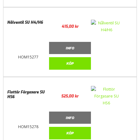
Nålventil SU H4/H6
415,00
kr
INFO
HOM15277
KÖP
Flottör Förgasare SU
525,00
kr
HS6
INFO
HOM15278
KÖP