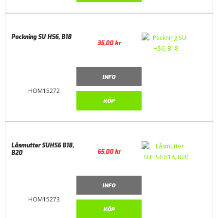
Packning SU HS6, B18
35,00
kr
INFO
HOM15272
KÖP
Låsmutter SUHS6 B18,
65,00
kr
B20
INFO
HOM15273
KÖP