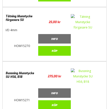
Tätning Munstycke
förgasare SU
25,00
kr
I/D 4mm
INFO
HOM15270
KÖP
Bussning Munstycke
275,00
kr
SU HS6, B18
INFO
HOM15271
KÖP