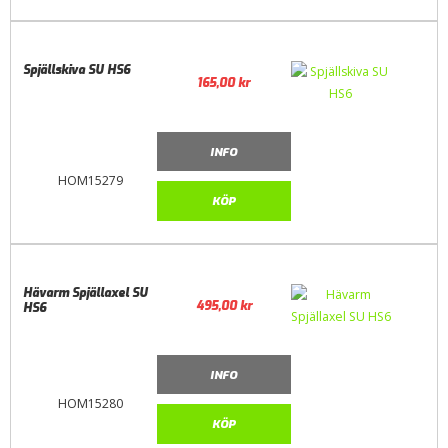
Spjällskiva SU HS6
165,00
kr
INFO
HOM15279
KÖP
Hävarm Spjällaxel SU
495,00
kr
HS6
INFO
HOM15280
KÖP