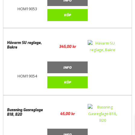
INFO
HOM19053
KÖP
Hävarm SU reglage,
345,00
kr
Bakre
INFO
HOM19054
KÖP
Bussning Gasreglage
45,00
kr
B18, B20
INFO