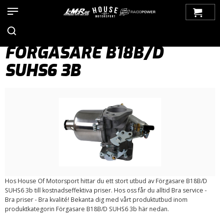
Hem
>
Produkter
>
Bilmärken
>
Volvo
>
100-Serien
>
Bränslesystem
> Förgasare B18B/D SUHS6 3b
FÖRGASARE B18B/D
SUHS6 3B
Hos House Of Motorsport hittar du ett stort utbud av Förgasare B18B/D
SUHS6 3b till kostnadseffektiva priser. Hos oss får du alltid Bra service -
Bra priser - Bra kvalité! Bekanta dig med vårt produktutbud inom
produktkategorin Förgasare B18B/D SUHS6 3b här nedan.