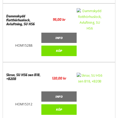
Dammskydd
95,00
kr
flotthörhuslock,
Avluftning, SU HS6
INFO
HOM15288
KÖP
Skruv, SU HS6 sen B18,
120,00
kr
+B20B
INFO
HOM15312
KÖP