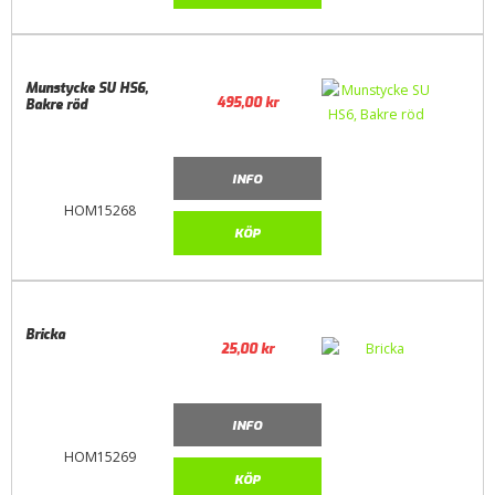
Munstycke SU HS6,
495,00
kr
Bakre röd
INFO
HOM15268
KÖP
Bricka
25,00
kr
INFO
HOM15269
KÖP