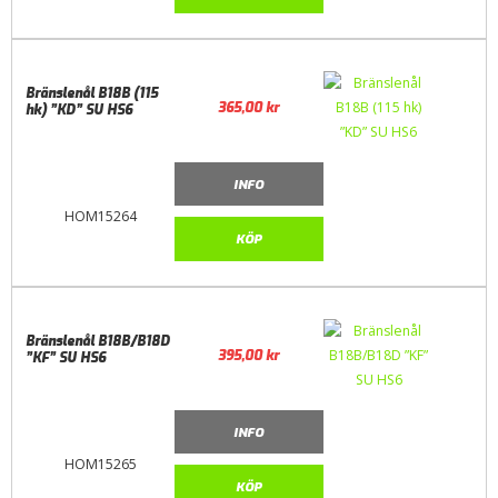
Bränslenål B18B (115
365,00
kr
hk) ”KD” SU HS6
INFO
HOM15264
KÖP
Bränslenål B18B/B18D
395,00
kr
”KF” SU HS6
INFO
HOM15265
KÖP