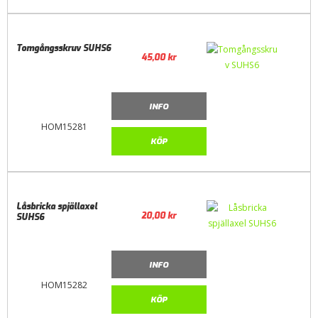
Tomgångsskruv SUHS6
45,00
kr
INFO
HOM15281
KÖP
Låsbricka spjällaxel
20,00
kr
SUHS6
INFO
HOM15282
KÖP