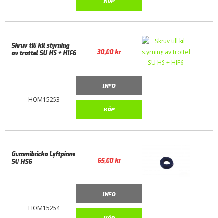
KÖP
Skruv till kil styrning
30,00
kr
av trottel SU HS + HIF6
INFO
HOM15253
KÖP
Gummibricka Lyftpinne
65,00
kr
SU HS6
INFO
HOM15254
KÖP