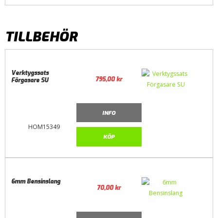
TILLBEHÖR
Verktygssats
795,00
kr
Förgasare SU
INFO
HOM15349
KÖP
6mm Bensinslang
70,00
kr