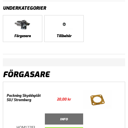
UNDERKATEGORIER
Förgasare
Tillbehör
FÖRGASARE
Packning Skyddsplåt
20,00
kr
SU/ Stromberg
INFO
HOM12283