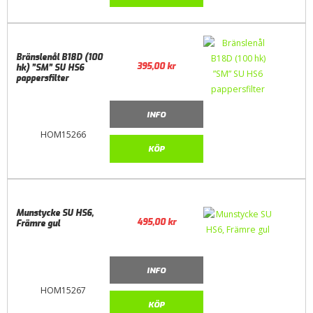
Bränslenål B18D (100
395,00
kr
hk) ”SM” SU HS6
pappersfilter
INFO
HOM15266
KÖP
Munstycke SU HS6,
495,00
kr
Främre gul
INFO
HOM15267
KÖP