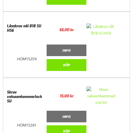
Låsskruv nål B18 SU
65,00
kr
HS6
INFO
HOM15259
KÖP
Skruv
15,00
kr
vakuumkammarlock
SU
INFO
HOM15261
KÖP