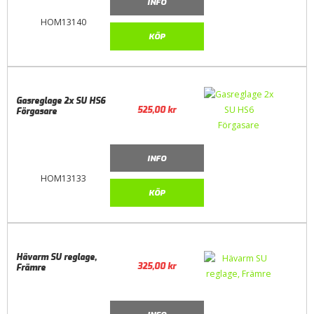
INFO
HOM13140
KÖP
Gasreglage 2x SU HS6
525,00
kr
Förgasare
INFO
HOM13133
KÖP
Hävarm SU reglage,
325,00
kr
Främre