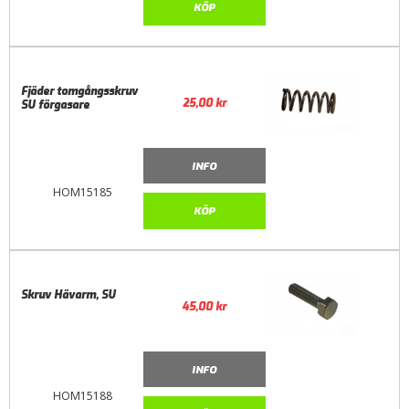
KÖP
Fjäder tomgångsskruv
25,00
kr
SU förgasare
INFO
HOM15185
KÖP
Skruv Hävarm, SU
45,00
kr
INFO
HOM15188