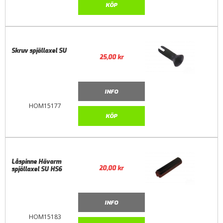
KÖP
Skruv spjällaxel SU
25,00
kr
INFO
HOM15177
KÖP
Låspinne Hävarm
20,00
kr
spjällaxel SU HS6
INFO
HOM15183