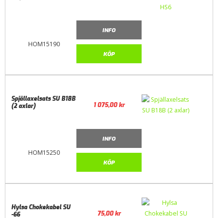
INFO
HOM15190
KÖP
Spjällaxelsats SU B18B
1 075,00
kr
(2 axlar)
INFO
HOM15250
KÖP
Hylsa Chokekabel SU
75,00
kr
-66