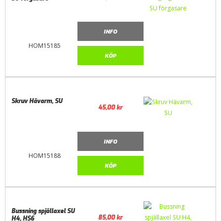
INFO
HOM15185
KÖP
Skruv Hävarm, SU
45,00
kr
INFO
HOM15188
KÖP
Bussning spjällaxel SU
85,00
kr
H4, HS6