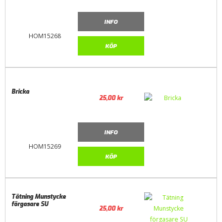
INFO
HOM15268
KÖP
Bricka
25,00
kr
INFO
HOM15269
KÖP
Tätning Munstycke
förgasare SU
25,00
kr