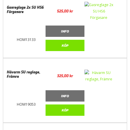
Gasreglage 2x SU HS6
525,00
kr
Förgasare
INFO
HOM13133
KÖP
Hävarm SU reglage,
325,00
kr
Främre
INFO
HOM19053
KÖP