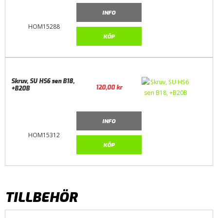
INFO
HOM15288
KÖP
Skruv, SU HS6 sen B18,
120,00
kr
+B20B
INFO
HOM15312
KÖP
TILLBEHÖR