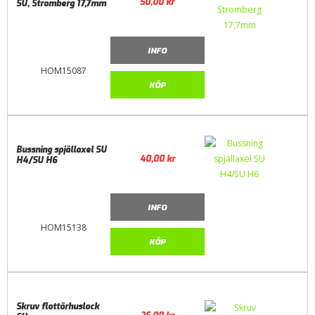
50,00
kr
SU, Stromberg 17,7mm
INFO
HOM15087
KÖP
Bussning spjällaxel SU
40,00
kr
H4/SU H6
INFO
HOM15138
KÖP
Skruv flottörhuslock