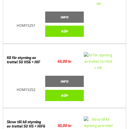
INFO
HOM15251
KÖP
Kil för styrning av
45,00
kr
trottel SU HS6 + HIF
INFO
HOM15252
KÖP
Skruv till kil styrning
30,00
kr
av trottel SU HS + HIF6