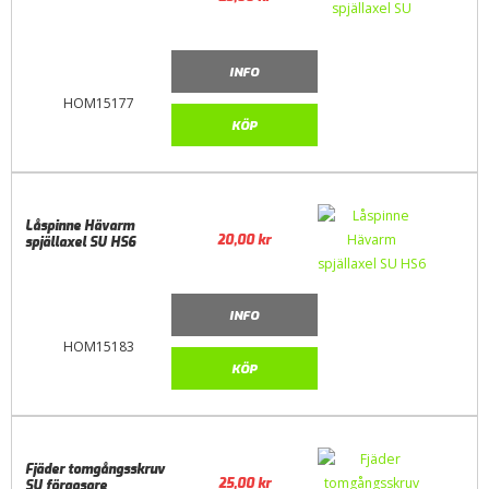
INFO
HOM15177
KÖP
Låspinne Hävarm
20,00
kr
spjällaxel SU HS6
INFO
HOM15183
KÖP
Fjäder tomgångsskruv
25,00
kr
SU förgasare