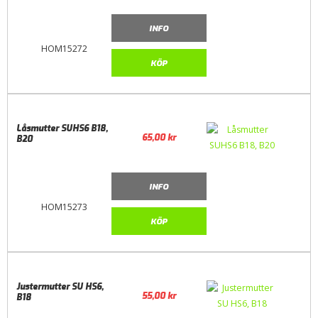
INFO
HOM15272
KÖP
Låsmutter SUHS6 B18,
65,00
kr
B20
INFO
HOM15273
KÖP
Justermutter SU HS6,
55,00
kr
B18