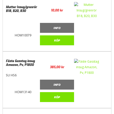
Mutter Insug/grenrör
10,00
kr
B18, B20, B30
INFO
HOM10079
KÖP
Fäste Gasstag insug
Amazon, Pv, P1800
385,00
kr
SU HS6
INFO
HOM13140
KÖP