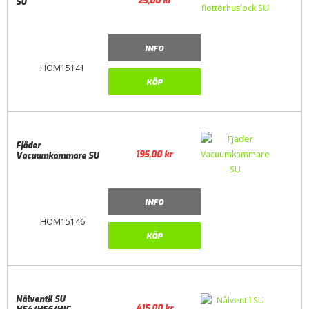
25,00
kr
SU
INFO
HOM15141
KÖP
Fjäder
195,00
kr
Vacuumkammare SU
INFO
HOM15146
KÖP
Nålventil SU
415,00
kr