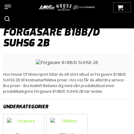
Hem
>
Produkter
>
Bilmärken
>
Volvo
>
100-Serien
>
Bränslesystem
> Förgasare B18B/D SUHS6 2B
FÖRGASARE B18B/D
SUHS6 2B
Hos House Of Motorsport hittar du ett stort utbud av Förgasare B18B/D
SUHS6 2B till kostnadseffektiva priser. Hos oss får du alltid Bra service -
Bra priser - Bra kvalité! Bekanta dig med vårt produktutbud inom
produktkategorin Förgasare B18B/D SUHS6 2B här nedan.
UNDERKATEGORIER