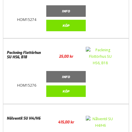
INFO
HOM15274
KÖP
Packning Flottörhus
25,00
kr
SU HS6, B18
INFO
HOM15276
KÖP
Nålventil SU H4/H6
415,00
kr