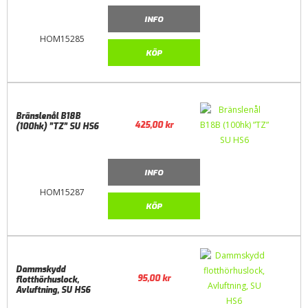
INFO
HOM15285
KÖP
Bränslenål B18B
425,00
kr
(100hk) ”TZ” SU HS6
INFO
HOM15287
KÖP
Dammskydd
95,00
kr
flotthörhuslock,
Avluftning, SU HS6