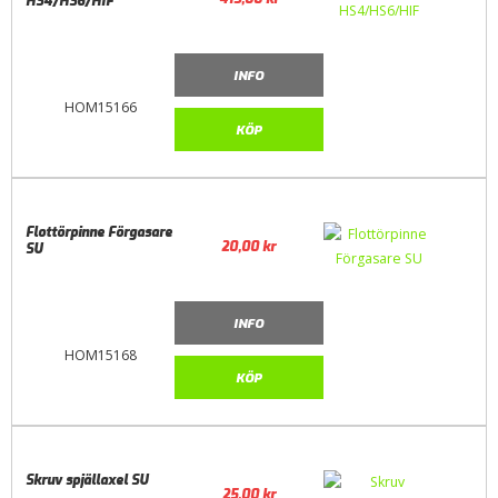
HS4/HS6/HIF
INFO
HOM15166
KÖP
Flottörpinne Förgasare
20,00
kr
SU
INFO
HOM15168
KÖP
Skruv spjällaxel SU
25,00
kr