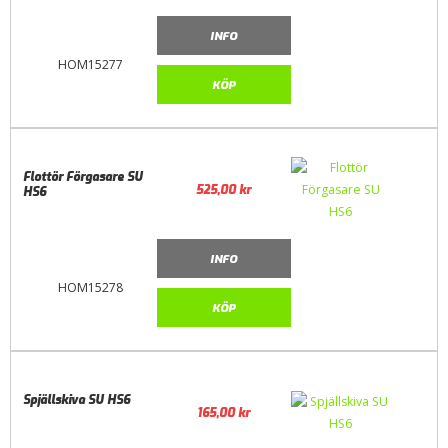
INFO
HOM15277
KÖP
Flottör Förgasare SU
525,00
kr
HS6
INFO
HOM15278
KÖP
Spjällskiva SU HS6
165,00
kr