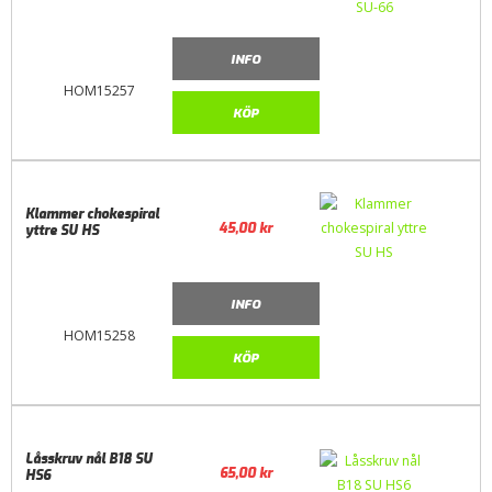
INFO
HOM15257
KÖP
Klammer chokespiral
45,00
kr
yttre SU HS
INFO
HOM15258
KÖP
Låsskruv nål B18 SU
65,00
kr
HS6