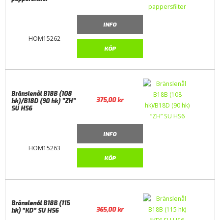
INFO
HOM15262
KÖP
Bränslenål B18B (108
375,00
kr
hk)/B18D (90 hk) ”ZH”
SU HS6
INFO
HOM15263
KÖP
Bränslenål B18B (115
365,00
kr
hk) ”KD” SU HS6