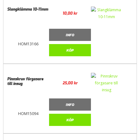
Slangklämma 10-11mm
10,00
kr
INFO
HOM13166
KÖP
Pinnskruv förgasare
25,00
kr
till insug
INFO
HOM15094
KÖP