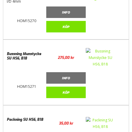
I/D 4mm
INFO
HOM15270
KÖP
Bussning Munstycke
275,00
kr
SU HS6, B18
INFO
HOM15271
KÖP
Packning SU HS6, B18
35,00
kr