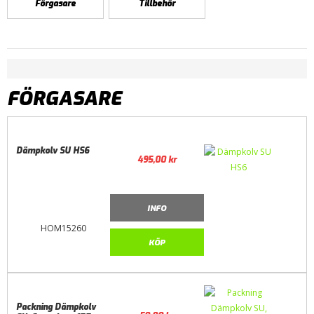
Förgasare
Tillbehör
FÖRGASARE
Dämpkolv SU HS6
495,00
kr
INFO
HOM15260
KÖP
Packning Dämpkolv