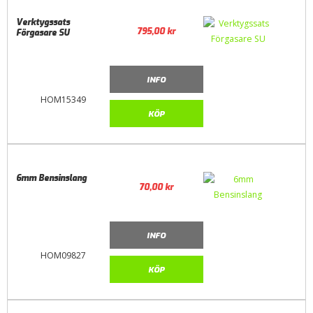
Verktygssats
795,00
kr
Förgasare SU
INFO
HOM15349
KÖP
6mm Bensinslang
70,00
kr
INFO
HOM09827
KÖP