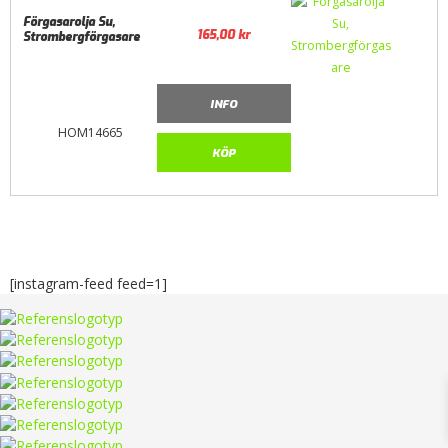
Förgasarolja Su,
165,00
kr
Strombergförgasare
INFO
HOM14665
KÖP
[instagram-feed feed=1]