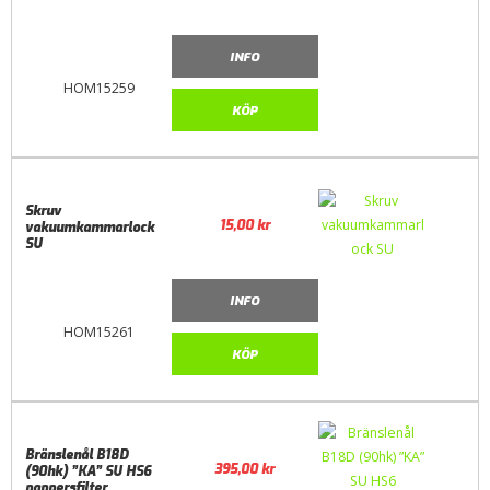
INFO
HOM15259
KÖP
Skruv
15,00
kr
vakuumkammarlock
SU
INFO
HOM15261
KÖP
Bränslenål B18D
395,00
kr
(90hk) ”KA” SU HS6
pappersfilter