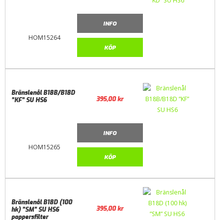
INFO
HOM15264
KÖP
Bränslenål B18B/B18D
395,00
kr
”KF” SU HS6
INFO
HOM15265
KÖP
Bränslenål B18D (100
395,00
kr
hk) ”SM” SU HS6
pappersfilter