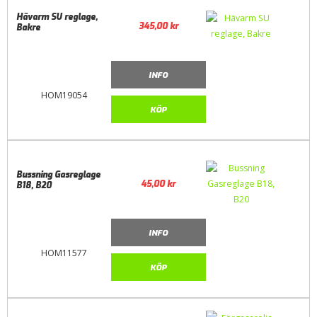
Hävarm SU reglage,
345,00
kr
Bakre
INFO
HOM19054
KÖP
Bussning Gasreglage
45,00
kr
B18, B20
INFO
HOM11577
KÖP