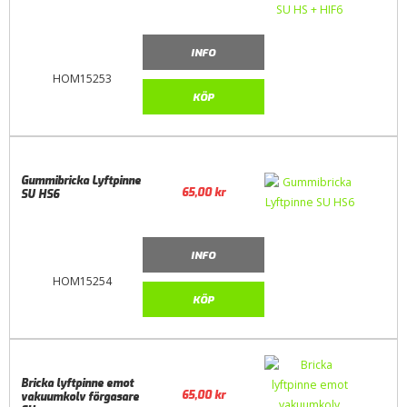
INFO
HOM15253
KÖP
Gummibricka Lyftpinne
65,00
kr
SU HS6
INFO
HOM15254
KÖP
Bricka lyftpinne emot
65,00
kr
vakuumkolv förgasare