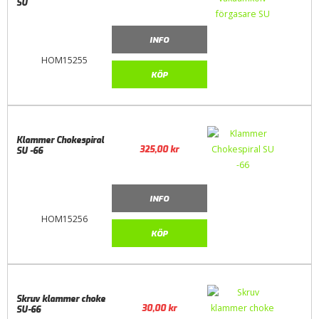
SU
INFO
HOM15255
KÖP
Klammer Chokespiral
325,00
kr
SU -66
INFO
HOM15256
KÖP
Skruv klammer choke
30,00
kr
SU-66