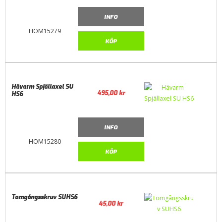
INFO
HOM15279
KÖP
Hävarm Spjällaxel SU
495,00
kr
HS6
INFO
HOM15280
KÖP
Tomgångsskruv SUHS6
45,00
kr