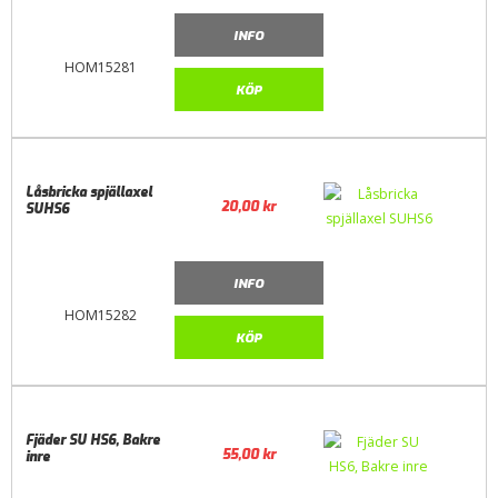
INFO
HOM15281
KÖP
Låsbricka spjällaxel
20,00
kr
SUHS6
INFO
HOM15282
KÖP
Fjäder SU HS6, Bakre
55,00
kr
inre