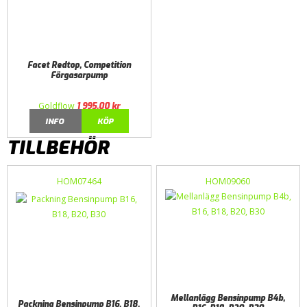
Facet Redtop, Competition
Förgasarpump
Goldflow
1 995,00
kr
INFO
KÖP
TILLBEHÖR
HOM07464
HOM09060
Mellanlägg Bensinpump B4b,
Packning Bensinpump B16, B18,