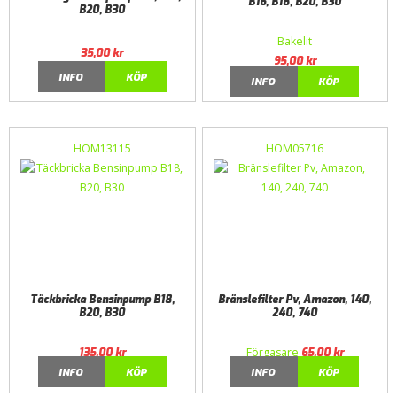
B16, B18, B20, B30
B20, B30
Bakelit
35,00
kr
95,00
kr
INFO
KÖP
INFO
KÖP
HOM13115
HOM05716
Täckbricka Bensinpump B18,
Bränslefilter Pv, Amazon, 140,
B20, B30
240, 740
Förgasare
135,00
kr
65,00
kr
INFO
KÖP
INFO
KÖP