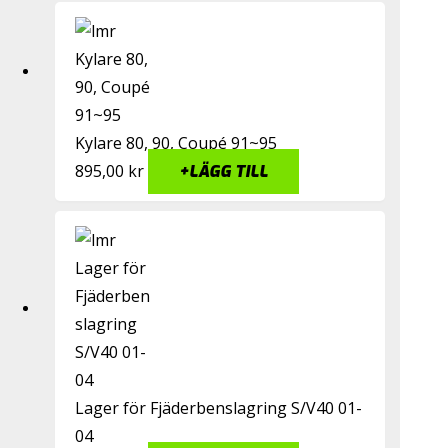
Kylare 80, 90, Coupé 91~95
895,00
kr
+
LÄGG TILL
Lager för Fjäderbenslagring S/V40 01-
04