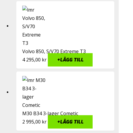
Volvo 850, S/V70 Extreme T3
4 295,00
kr
+
LÄGG TILL
M30 B34 3-lager Cometic
2 995,00
kr
+
LÄGG TILL