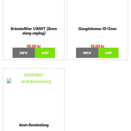
Bränslefilter 1/8NPT (8mm
Slangklämma 10-11mm
slang utgång)
95,00
kr
10,00
kr
INFO
KÖP
INFO
KÖP
HOM09827
6mm Bensinslang