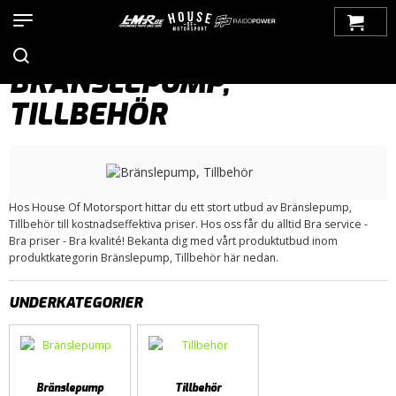
Hem
>
Produkter
>
Bilmärken
>
Volvo
>
100-Serien
>
Bränslesystem
> Bränslepump, Tillbehör
BRÄNSLEPUMP,
TILLBEHÖR
Hos House Of Motorsport hittar du ett stort utbud av Bränslepump,
Tillbehör till kostnadseffektiva priser. Hos oss får du alltid Bra service -
Bra priser - Bra kvalité! Bekanta dig med vårt produktutbud inom
produktkategorin Bränslepump, Tillbehör här nedan.
UNDERKATEGORIER
Bränslepump
Tillbehör