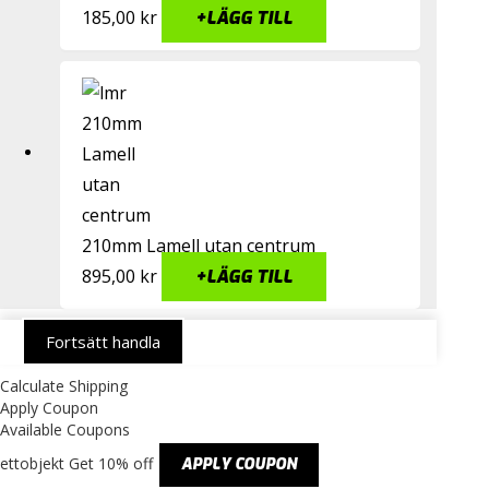
185,00
kr
+
LÄGG TILL
210mm Lamell utan centrum
895,00
kr
+
LÄGG TILL
Fortsätt handla
Calculate Shipping
Apply Coupon
Available Coupons
ettobjekt
Get 10% off
APPLY COUPON