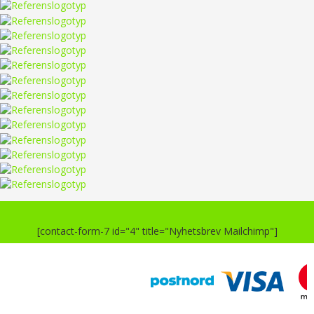
[contact-form-7 id="4" title="Nyhetsbrev Mailchimp"]