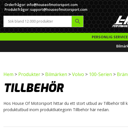
Orderfrågor: info@houseofmotorsport.com
Produktfrågor: support@houseofmotorsport.com
PERSONLIG SERVICE
Bilmär
Hem
>
Produkter
>
Bilmärken
>
Volvo
>
100-Serien
>
Brän
TILLBEHÖR
Hos House Of Motorsport hittar du ett stort utbud av Tillbehör till k
produktutbud inom produktkategorin Tillbehör här nedan.