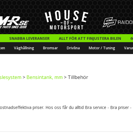
SNABBA LEVERANSER
ALLT FÖR ATT FINJUSTERA BILEN
6
ken
Väghållning
Bromsar
Drivlina
Motor / Tuning
Varu
slesystem
>
Bensintank, mm
> Tillbehör
ostnadseffektiva priser. Hos oss får du alltid Bra service - Bra priser 