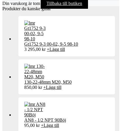
Din varukorg är tom
Tillbaka till butiken
Produkter du kanske gillar
Gt1752 9-3 00-02, 9-5 98-10
3 295,00
kr
+
Lägg till
130-22-48mm M20, M50
850,00
kr
+
Lägg till
AN8 - 1/2 NPT 90Böj
95,00
kr
+
Lägg till