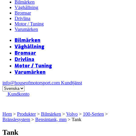
Bilmärken
Väghållning
Bromsar
Drivlina
Motor / Tuning
Varumärken
Bilmärken
Väghållning
Bromsar
Drivlina
Motor / Tuning
Varumärken
info@houseofmotorsport.com
Kundtjänst
Kundkonto
Hem
>
Produkter
>
Bilmärken
>
Volvo
>
100-Serien
>
Bränslesystem
>
Bensintank, mm
> Tank
Tank