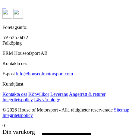
Företagsinfo:
559525-0472
Falköping
ERM Houseofsport AB
Kontakta oss
E-post
info@houseofmotorsport.com
Kundtjänst
Kontakta oss
Köpvillkor
Leverans
Ångerrätt & returer
Integritetspolicy
Läs vår blogg
© 2026 House of Motorsport - Alla rättigheter reserverade
Sitemap
|
Integritetspolicy
0
Din varukorg