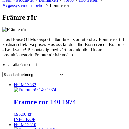
Hem
>
Produkter
>
Bilmärken
>
Volvo
>
100-Serien
>
Avgassystem/ Tillbehör
> Främre rör
Främre rör
Hos House Of Motorsport hittar du ett stort utbud av Främre rör till
kostnadseffektiva priser. Hos oss får du alltid Bra service - Bra priser
- Bra kvalité! Bekanta dig med vårt produktutbud inom
produktkategorin Främre rör här nedan.
Visar alla 6 resultat
HOM13532
Främre rör 140 1974
695,00
kr
INFO
KÖP
HOM12510