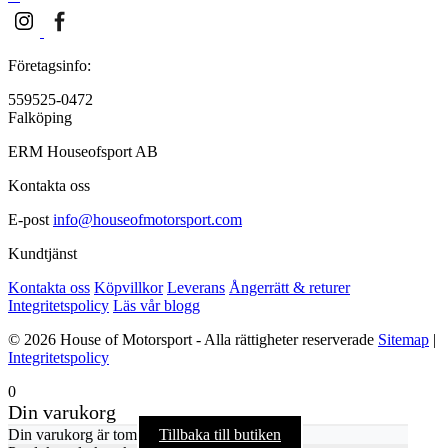
Företagsinfo:
559525-0472
Falköping
ERM Houseofsport AB
Kontakta oss
E-post
info@houseofmotorsport.com
Kundtjänst
Kontakta oss
Köpvillkor
Leverans
Ångerrätt & returer
Integritetspolicy
Läs vår blogg
© 2026 House of Motorsport - Alla rättigheter reserverade
Sitemap
|
Integritetspolicy
0
Din varukorg
Din varukorg är tom
Tillbaka till butiken