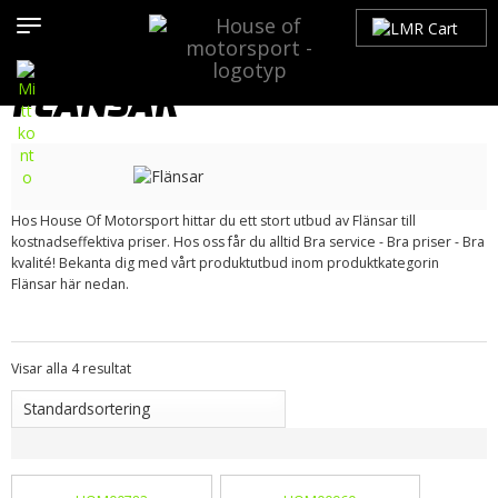
Hem
>
Produkter
>
Bilmärken
>
Volvo
>
100-Serien
>
Avgassystem/ Tillbehör
> Flänsar
FLÄNSAR
Hos House Of Motorsport hittar du ett stort utbud av Flänsar till
kostnadseffektiva priser. Hos oss får du alltid Bra service - Bra priser - Bra
kvalité! Bekanta dig med vårt produktutbud inom produktkategorin
Flänsar här nedan.
Visar alla 4 resultat