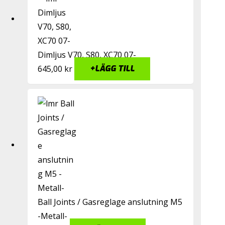
Dimljus V70, S80, XC70 07-
645,00
kr
+
LÄGG TILL
Ball Joints / Gasreglage anslutning M5
-Metall-