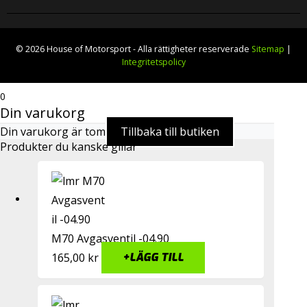
© 2026 House of Motorsport - Alla rättigheter reserverade
Sitemap
|
Integritetspolicy
0
Din varukorg
Din varukorg är tom
Tillbaka till butiken
Produkter du kanske gillar
M70 Avgasventil -04.90
165,00
kr
+
LÄGG TILL