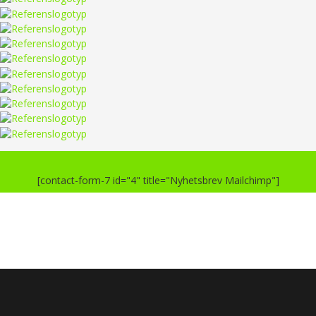
[contact-form-7 id="4" title="Nyhetsbrev Mailchimp"]