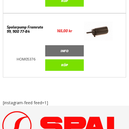
KÖP
Spolarpump Framruta
165,00
kr
99, 900 77-84
INFO
HOM05376
KÖP
[instagram-feed feed=1]