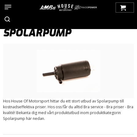
Hem
>
Produkter
>
Bilmärken
>
Saab
>
99
>
Torkare / Spolning
>
Spolarpump
SPOLARPUMP
Hos House Of Motorsport hittar du ett stort utbud av Spolarpump till
kostnadseffektiva priser. Hos oss får du alltid Bra service - Bra priser - Bra
kvalité! Bekanta dig med vårt produktutbud inom produktkategorin
Spolarpump här nedan.