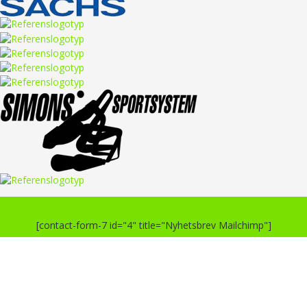
[contact-form-7 id="4" title="Nyhetsbrev Mailchimp"]