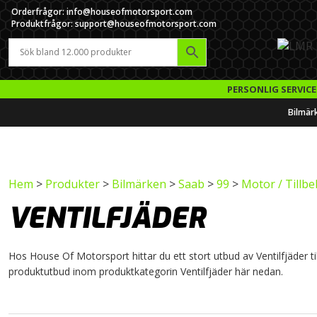
Orderfrågor: info@houseofmotorsport.com
Produktfrågor: support@houseofmotorsport.com
PERSONLIG SERVICE
Bilmär
Hem
>
Produkter
>
Bilmärken
>
Saab
>
99
>
Motor / Tillb
VENTILFJÄDER
Hos House Of Motorsport hittar du ett stort utbud av Ventilfjäder till
produktutbud inom produktkategorin Ventilfjäder här nedan.