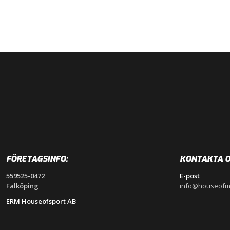
FÖRETAGSINFO:
KONTAKTA O
559525-0472
E-post
Falköping
info@houseofm
ERM Houseofsport AB