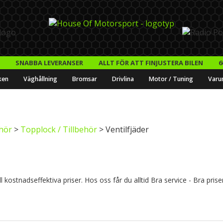
SNABBA LEVERANSER
ALLT FÖR ATT FINJUSTERA BILEN
6
ken
Väghållning
Bromsar
Drivlina
Motor / Tuning
Varu
ehör
>
Topplock / Tillbehör
> Ventilfjäder
 kostnadseffektiva priser. Hos oss får du alltid Bra service - Bra prise