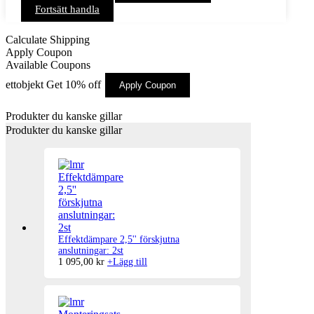
Fortsätt handla
Calculate Shipping
Apply Coupon
Available Coupons
ettobjekt
Get 10% off
Apply Coupon
Produkter du kanske gillar
Produkter du kanske gillar
Effektdämpare 2,5'' förskjutna
anslutningar: 2st
1 095,00
kr
+
Lägg till