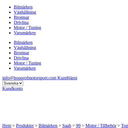
Bilmärken
Väghållning
Bromsar
Drivlina
Motor / Tuning
Varumärken
Bilmärken
Väghållning
Bromsar
Drivlina
Motor / Tuning
Varumärken
info@houseofmotorsport.com
Kundtjänst
Kundkonto
Hem
>
Produkter
>
Bilmärken
>
Saab
>
99
>
Motor / Tillbehör
>
Top