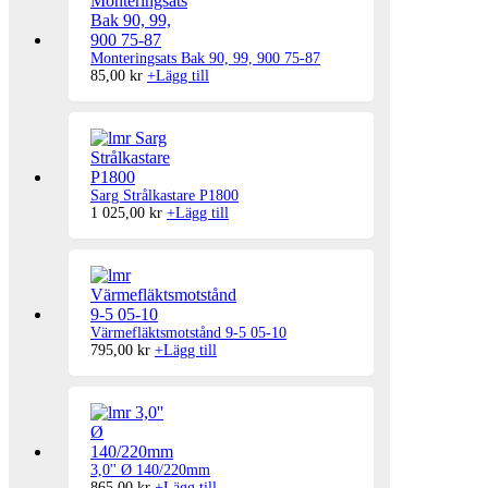
Monteringsats Bak 90, 99, 900 75-87
85,00
kr
+
Lägg till
Sarg Strålkastare P1800
1 025,00
kr
+
Lägg till
Värmefläktsmotstånd 9-5 05-10
795,00
kr
+
Lägg till
3,0'' Ø 140/220mm
865,00
kr
+
Lägg till