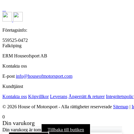
Företagsinfo:
559525-0472
Falköping
ERM Houseofsport AB
Kontakta oss
E-post
info@houseofmotorsport.com
Kundtjänst
Kontakta oss
Köpvillkor
Leverans
Ångerrätt & returer
Integritetspoli
© 2026 House of Motorsport - Alla rättigheter reserverade
Sitemap
|
I
0
Din varukorg
Din varukorg är tom
Tillbaka till butiken