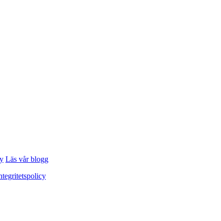
cy
Läs vår blogg
ntegritetspolicy