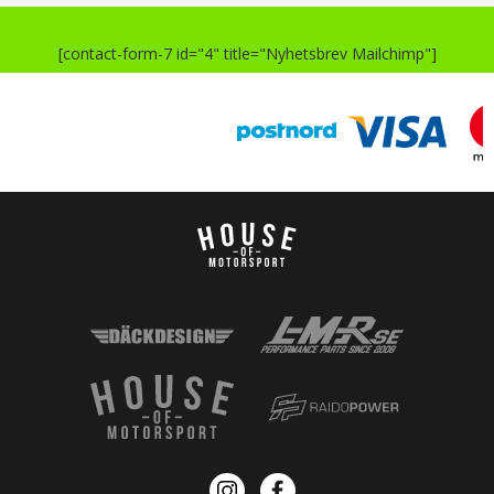
[contact-form-7 id="4" title="Nyhetsbrev Mailchimp"]