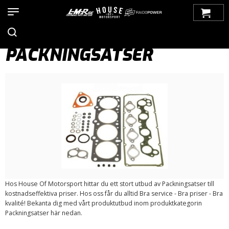
Hem
>
Produkter
>
Bilmärken
>
Saab
>
99
>
Motor / Tillbehör
>
Packningar
> Packningsatser
PACKNINGSATSER
Hos House Of Motorsport hittar du ett stort utbud av Packningsatser till
kostnadseffektiva priser. Hos oss får du alltid Bra service - Bra priser - Bra
kvalité! Bekanta dig med vårt produktutbud inom produktkategorin
Packningsatser här nedan.