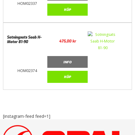
HOM02337
KÖP
Sotningsats Saab H-
475,00
kr
Motor 81-90
INFO
HOM02374
KÖP
[instagram-feed feed=1]