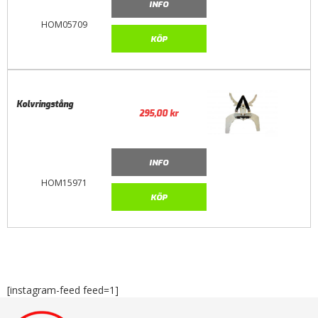
INFO
HOM05709
KÖP
Kolvringstång
295,00
kr
INFO
HOM15971
KÖP
[instagram-feed feed=1]