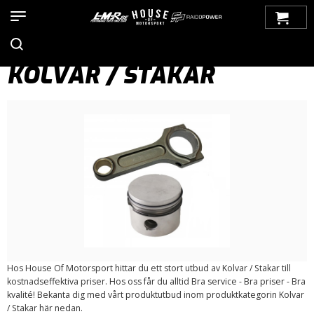
Hem
>
Produkter
>
Bilmärken
>
Saab
>
99
>
Motor / Tillbehör
>
Kolvar / Stakar
KOLVAR / STAKAR
Hos House Of Motorsport hittar du ett stort utbud av Kolvar / Stakar till
kostnadseffektiva priser. Hos oss får du alltid Bra service - Bra priser - Bra
kvalité! Bekanta dig med vårt produktutbud inom produktkategorin Kolvar
/ Stakar här nedan.