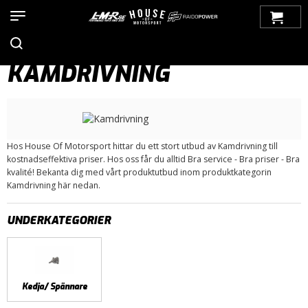
Hem
>
Produkter
>
Bilmärken
>
Saab
>
99
>
Motor / Tillbehör
>
Kamdrivning
KAMDRIVNING
Hos House Of Motorsport hittar du ett stort utbud av Kamdrivning till
kostnadseffektiva priser. Hos oss får du alltid Bra service - Bra priser - Bra
kvalité! Bekanta dig med vårt produktutbud inom produktkategorin
Kamdrivning här nedan.
UNDERKATEGORIER
Kedja/ Spännare