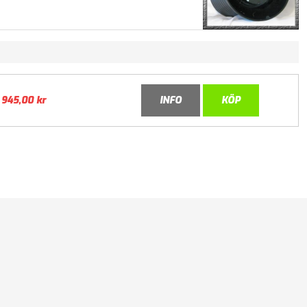
945,00
kr
INFO
KÖP