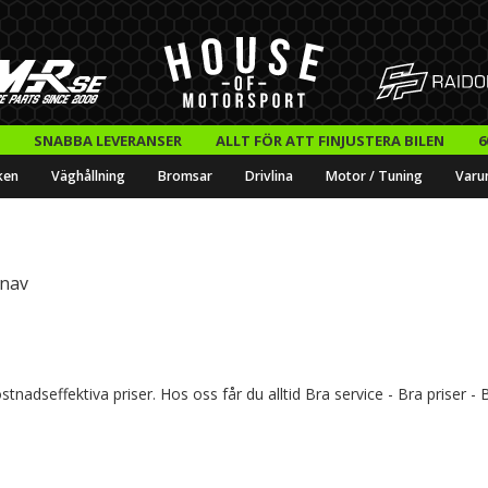
SNABBA LEVERANSER
ALLT FÖR ATT FINJUSTERA BILEN
6
ken
Väghållning
Bromsar
Drivlina
Motor / Tuning
Varu
tnav
tnadseffektiva priser. Hos oss får du alltid Bra service - Bra priser -