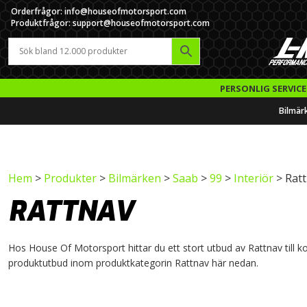
Orderfrågor: info@houseofmotorsport.com
Produktfrågor: support@houseofmotorsport.com
PERSONLIG SERVICE
Bilmär
Hem
>
Produkter
>
Bilmärken
>
Saab
>
99
>
Interiör
> Rat
RATTNAV
Hos House Of Motorsport hittar du ett stort utbud av Rattnav till kos
produktutbud inom produktkategorin Rattnav här nedan.