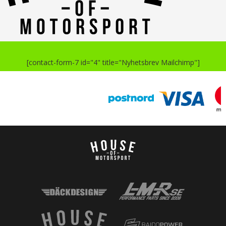
[contact-form-7 id="4" title="Nyhetsbrev Mailchimp"]