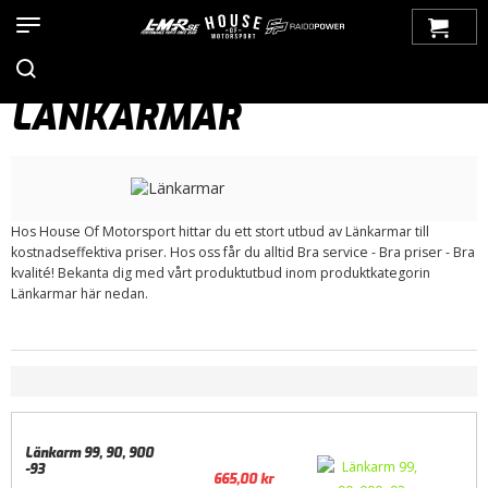
Hem
>
Produkter
>
Bilmärken
>
Saab
>
99
>
Framvagn
>
Länkarmar
LÄNKARMAR
Hos House Of Motorsport hittar du ett stort utbud av Länkarmar till
kostnadseffektiva priser. Hos oss får du alltid Bra service - Bra priser - Bra
kvalité! Bekanta dig med vårt produktutbud inom produktkategorin
Länkarmar här nedan.
Länkarm 99, 90, 900
-93
665,00
kr