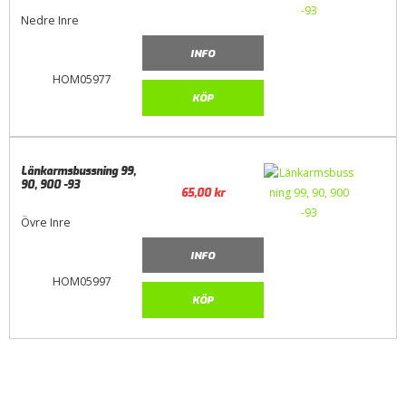
Nedre Inre
INFO
HOM05977
KÖP
Länkarmsbussning 99,
90, 900 -93
65,00
kr
Övre Inre
INFO
HOM05997
KÖP