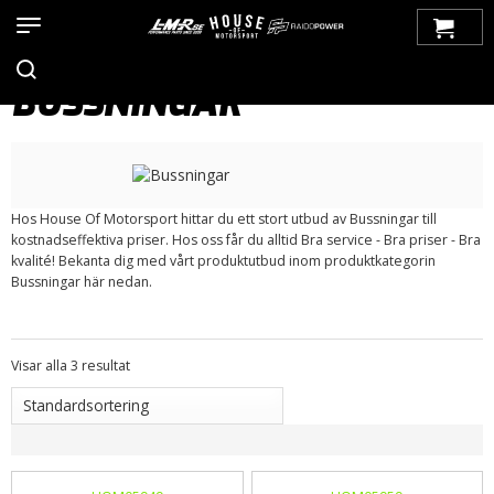
Hem
>
Produkter
>
Bilmärken
>
Saab
>
99
>
Framvagn
>
Bussningar
BUSSNINGAR
Hos House Of Motorsport hittar du ett stort utbud av Bussningar till
kostnadseffektiva priser. Hos oss får du alltid Bra service - Bra priser - Bra
kvalité! Bekanta dig med vårt produktutbud inom produktkategorin
Bussningar här nedan.
Visar alla 3 resultat