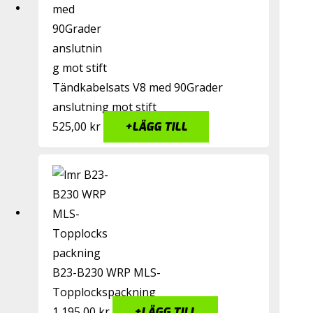
Tändkabelsats V8 med 90Grader
anslutning mot stift
525,00
kr
+
LÄGG TILL
B23-B230 WRP MLS-
Topplockspackning
1 195,00
kr
+
LÄGG TILL