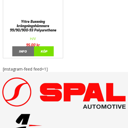
Yttre Bussning
krängningshämnare
99/90/900-93 Polyurethane
H/V
95,00
kr
INFO
KÖP
[instagram-feed feed=1]