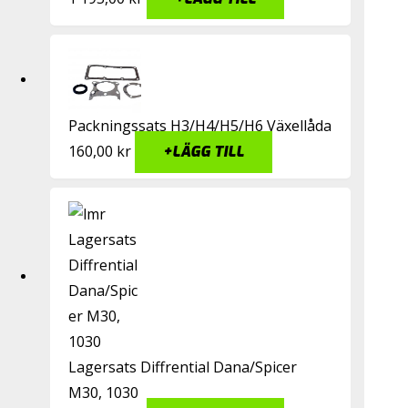
Packningssats H3/H4/H5/H6 Växellåda
160,00
kr
+
LÄGG TILL
Lagersats Diffrential Dana/Spicer
M30, 1030