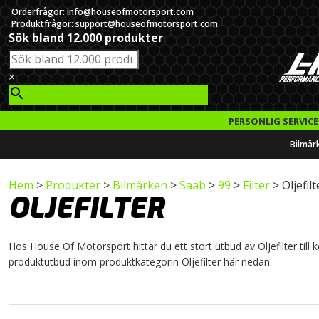
Orderfrågor: info@houseofmotorsport.com
Produktfrågor: support@houseofmotorsport.com
Sök bland 12.000 produkter
×
PERSONLIG SERVICE
Bilmär
Hem
>
Produkter
>
Bilmärken
>
Saab
>
99
>
Filter
> Oljefilt
OLJEFILTER
Hos House Of Motorsport hittar du ett stort utbud av Oljefilter till k
produktutbud inom produktkategorin Oljefilter här nedan.