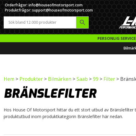
Orderfrågor: info@houseofmotorsport.com
Produktfrågor: support@houseofmotorsport.com
PERSONLIG SERVICE
Bilmär
Hem
>
Produkter
>
Bilmärken
>
Saab
>
99
>
Filter
> Bränsle
BRÄNSLEFILTER
Hos House Of Motorsport hittar du ett stort utbud av Bränslefilter til
produktutbud inom produktkategorin Bränslefilter här nedan.