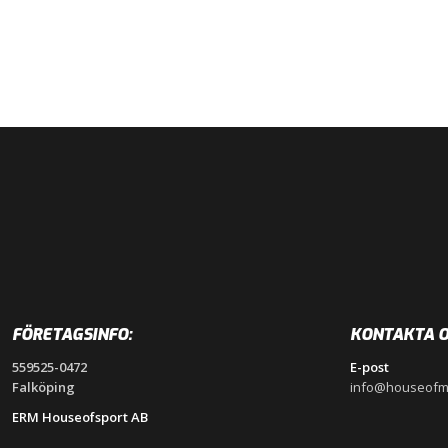
FÖRETAGSINFO:
KONTAKTA O
559525-0472
E-post
Falköping
info@houseofm
ERM Houseofsport AB