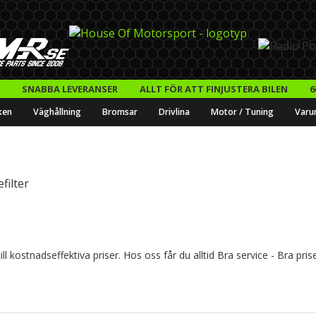
SNABBA LEVERANSER
ALLT FÖR ATT FINJUSTERA BILEN
6
ken
Väghållning
Bromsar
Drivlina
Motor / Tuning
Varu
filter
l kostnadseffektiva priser. Hos oss får du alltid Bra service - Bra pris