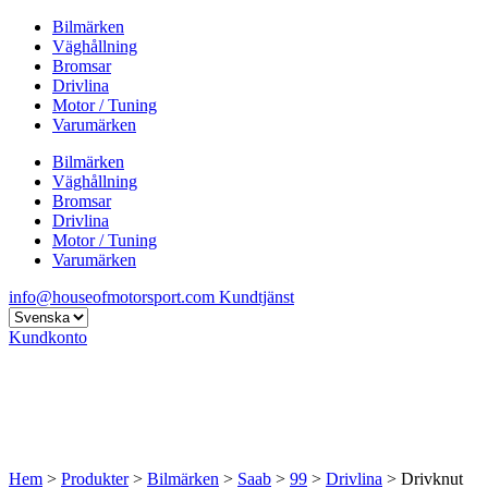
Bilmärken
Väghållning
Bromsar
Drivlina
Motor / Tuning
Varumärken
Bilmärken
Väghållning
Bromsar
Drivlina
Motor / Tuning
Varumärken
info@houseofmotorsport.com
Kundtjänst
Kundkonto
Hem
>
Produkter
>
Bilmärken
>
Saab
>
99
>
Drivlina
> Drivknut