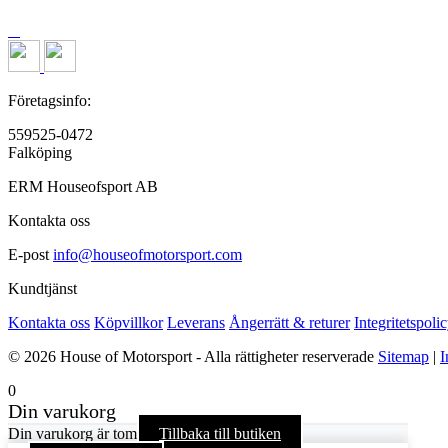
Företagsinfo:
559525-0472
Falköping
ERM Houseofsport AB
Kontakta oss
E-post
info@houseofmotorsport.com
Kundtjänst
Kontakta oss
Köpvillkor
Leverans
Ångerrätt & returer
Integritetspoli
© 2026 House of Motorsport - Alla rättigheter reserverade
Sitemap
|
I
0
Din varukorg
Din varukorg är tom
Tillbaka till butiken