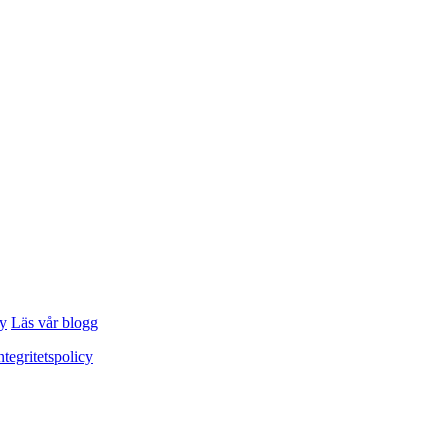
cy
Läs vår blogg
ntegritetspolicy