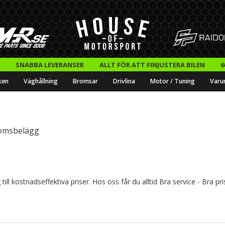
SNABBA LEVERANSER
ALLT FÖR ATT FINJUSTERA BILEN
6
ken
Väghållning
Bromsar
Drivlina
Motor / Tuning
Varu
omsbelägg
l kostnadseffektiva priser. Hos oss får du alltid Bra service - Bra pri