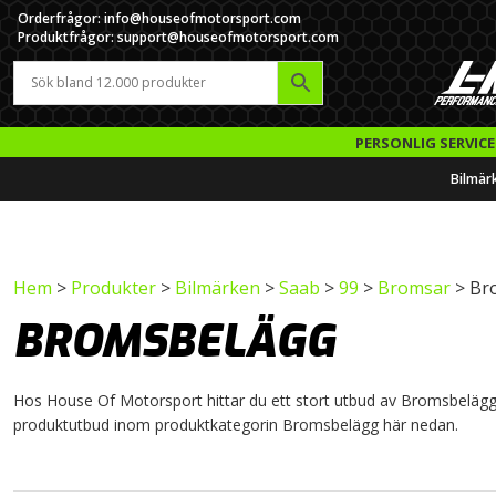
Orderfrågor: info@houseofmotorsport.com
Produktfrågor: support@houseofmotorsport.com
PERSONLIG SERVICE
Bilmär
Hem
>
Produkter
>
Bilmärken
>
Saab
>
99
>
Bromsar
> Br
BROMSBELÄGG
Hos House Of Motorsport hittar du ett stort utbud av Bromsbelägg til
produktutbud inom produktkategorin Bromsbelägg här nedan.