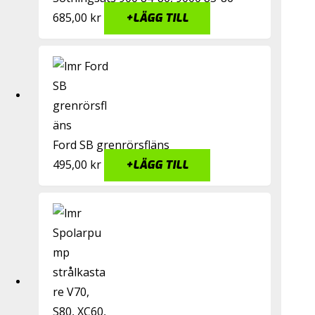
685,00
kr
+
LÄGG TILL
Ford SB grenrörsfläns
495,00
kr
+
LÄGG TILL