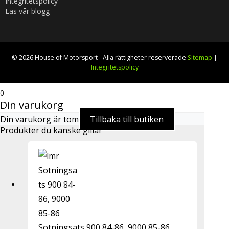
Integritetspolicy
Läs vår blogg
© 2026 House of Motorsport - Alla rättigheter reserverade
Sitemap
|
Integritetspolicy
0
Din varukorg
Din varukorg är tom
Tillbaka till butiken
Produkter du kanske gillar
Sotningsats 900 84-86, 9000 85-86