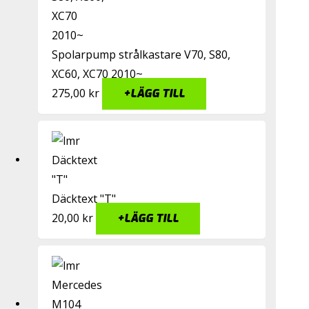
Spolarpump strålkastare V70, S80,
XC60, XC70 2010~
275,00
kr
+
LÄGG TILL
Däcktext "T"
20,00
kr
+
LÄGG TILL