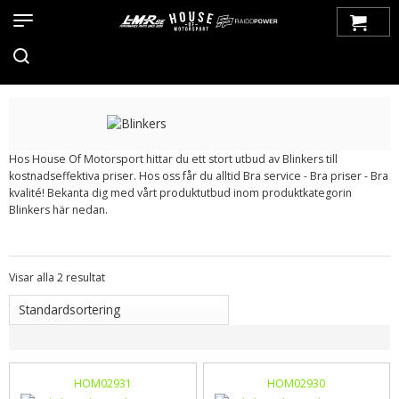
Hem
>
Produkter
>
Bilmärken
>
Saab
>
99
>
Belysning
> Blinkers
BLINKERS
Hos House Of Motorsport hittar du ett stort utbud av Blinkers till
kostnadseffektiva priser. Hos oss får du alltid Bra service - Bra priser - Bra
kvalité! Bekanta dig med vårt produktutbud inom produktkategorin
Blinkers här nedan.
Visar alla 2 resultat
HOM02931
HOM02930