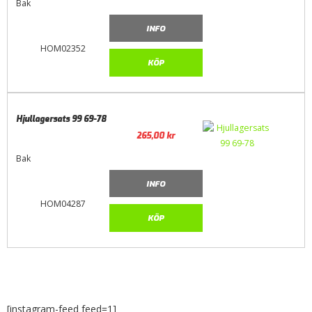
Bak
INFO
HOM02352
KÖP
Hjullagersats 99 69-78
265,00
kr
Bak
INFO
HOM04287
KÖP
[instagram-feed feed=1]