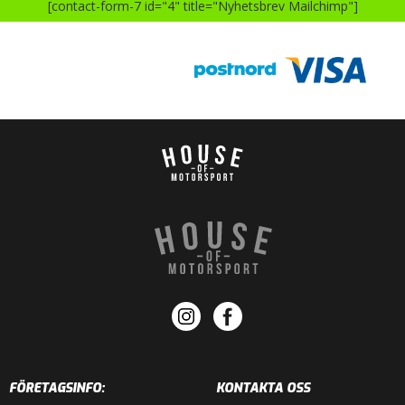
[contact-form-7 id="4" title="Nyhetsbrev Mailchimp"]
FÖRETAGSINFO:
KONTAKTA OSS