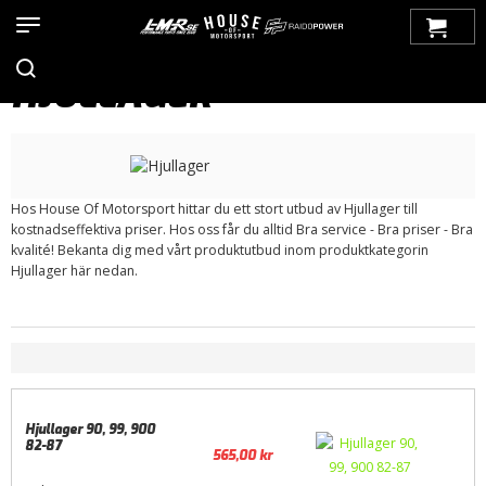
Hem
>
Produkter
>
Bilmärken
>
Saab
>
99
>
Bakvagn
> Hjullager
HJULLAGER
Hos House Of Motorsport hittar du ett stort utbud av Hjullager till
kostnadseffektiva priser. Hos oss får du alltid Bra service - Bra priser - Bra
kvalité! Bekanta dig med vårt produktutbud inom produktkategorin
Hjullager här nedan.
Hjullager 90, 99, 900
82-87
565,00
kr