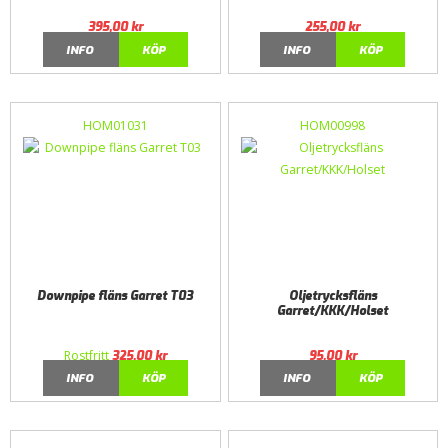
395,00
kr
255,00
kr
INFO
KÖP
INFO
KÖP
HOM01031
HOM00998
Downpipe fläns Garret T03
Oljetrycksfläns
Garret/KKK/Holset
Rostfritt
325,00
kr
95,00
kr
INFO
KÖP
INFO
KÖP