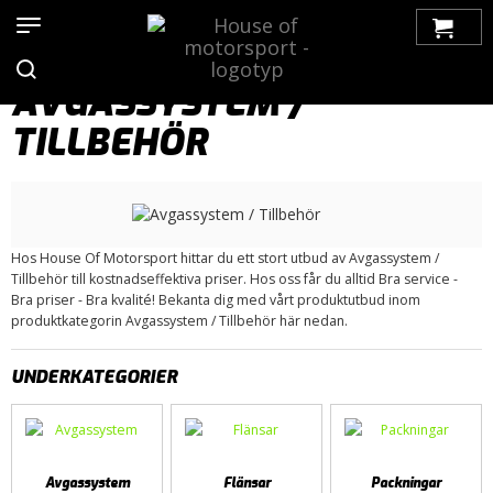
Hem
>
Produkter
>
Bilmärken
>
Saab
>
99
> Avgassystem /
Tillbehör
AVGASSYSTEM /
TILLBEHÖR
Hos House Of Motorsport hittar du ett stort utbud av Avgassystem /
Tillbehör till kostnadseffektiva priser. Hos oss får du alltid Bra service -
Bra priser - Bra kvalité! Bekanta dig med vårt produktutbud inom
produktkategorin Avgassystem / Tillbehör här nedan.
UNDERKATEGORIER
Avgassystem
Flänsar
Packningar