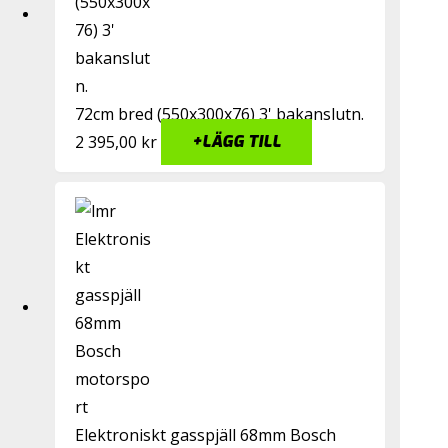
72cm bred (550x300x76) 3' bakanslutn.
2 395,00
kr
+
LÄGG TILL
Elektroniskt gasspjäll 68mm Bosch