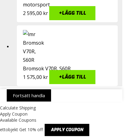
motorsport
2 595,00
kr
+
LÄGG TILL
Bromsok V70R, S60R
1 575,00
kr
+
LÄGG TILL
Fortsätt handla
Calculate Shipping
Apply Coupon
Available Coupons
ettobjekt
Get 10% off
APPLY COUPON