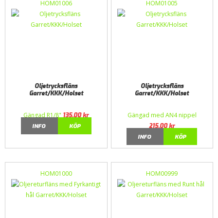
HOM01006
HOM01005
Oljetrycksfläns
Oljetrycksfläns
Garret/KKK/Holset
Garret/KKK/Holset
Gängad R1/8"
Gängad med AN4 nippel
135,00
kr
INFO
KÖP
215,00
kr
INFO
KÖP
HOM01000
HOM00999