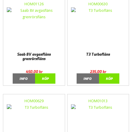
HOM01126
HOM00630
Saab 8V avgasfläns
T3 Turbofläns
grenrörsfläns
450,00
kr
235,00
kr
INFO
KÖP
INFO
KÖP
HOM00629
HOM01013