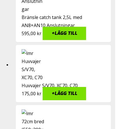
Bränsle catch tank 2,5L med
AN8+AN10 Anslutningar
595,00
kr
+
LÄGG TILL
Huvvajer S/V70, XC70, C70
175,00
kr
+
LÄGG TILL