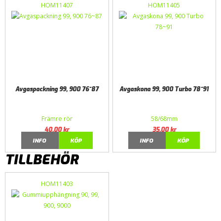
HOM11407
HOM11405
Avgaspackning 99, 900 76~87
Avgaskona 99, 900 Turbo 78~91
Främre rör
58/68mm
40,00
kr
35,00
kr
INFO
KÖP
INFO
KÖP
TILLBEHÖR
HOM11403