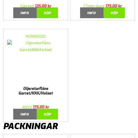
Gängad
17mm slang
125,00
kr
175,00
kr
INFO
KÖP
INFO
KÖP
HOM02032
Oljereturfläns
Garret/KKK/Holset
AN10
175,00
kr
INFO
KÖP
PACKNINGAR