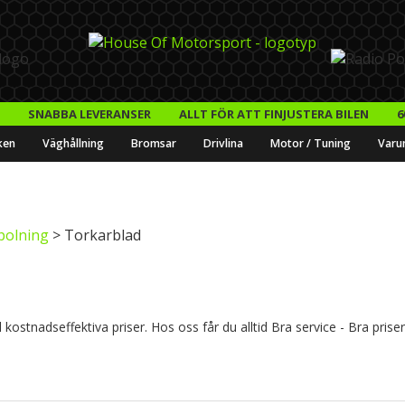
SNABBA LEVERANSER
ALLT FÖR ATT FINJUSTERA BILEN
6
ken
Väghållning
Bromsar
Drivlina
Motor / Tuning
Varu
polning
> Torkarblad
kostnadseffektiva priser. Hos oss får du alltid Bra service - Bra prise