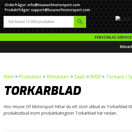
Orderfrågor: info@houseofmotorsport.com
Produktfrågor: support@houseofmotorsport.com
PERSONLIG SERVICE
Bilmär
Hem
>
Produkter
>
Bilmärken
>
Saab
>
9000
>
Torkare / S
TORKARBLAD
Hos House Of Motorsport hittar du ett stort utbud av Torkarblad till 
produktutbud inom produktkategorin Torkarblad här nedan.