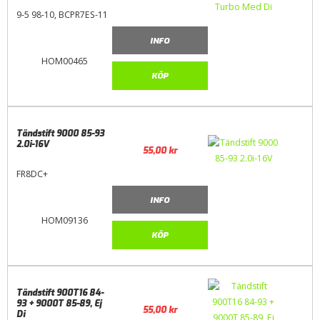
9-5 98-10, BCPR7ES-11
INFO
HOM00465
KÖP
Tändstift 9000 85-93
2.0i-16V
55,00
kr
FR8DC+
INFO
HOM09136
KÖP
Tändstift 900T16 84-
93 + 9000T 85-89, Ej
55,00
kr
Di