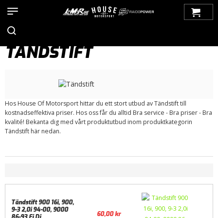
Hem
>
Produkter
>
Bilmärken
>
Saab
>
9000
>
Tändsystem
>
Tändstift
TÄNDSTIFT
Hos House Of Motorsport hittar du ett stort utbud av Tändstift till
kostnadseffektiva priser. Hos oss får du alltid Bra service - Bra priser - Bra
kvalité! Bekanta dig med vårt produktutbud inom produktkategorin
Tändstift här nedan.
Tändstift 900 16i, 900,
9-3 2,0i 94-00, 9000
60,00
kr
86-93 Ej Di