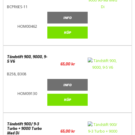
BCPR6ES-11
INFO
HOM00462
KÖP
Tändstift 900, 9000, 9-
5 V6
65,00
kr
B258, B308
INFO
HOM09130
KÖP
Tändstift 900/ 9-3
Turbo + 9000 Turbo
65,00
kr
Med Di