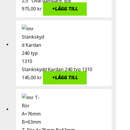
2,5'' Oval dämpare, Big
975,00
kr
+
LÄGG TILL
Stänkskydd Kardan 240 typ 1310
145,00
kr
+
LÄGG TILL