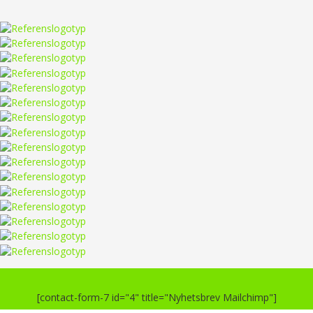
[contact-form-7 id="4" title="Nyhetsbrev Mailchimp"]