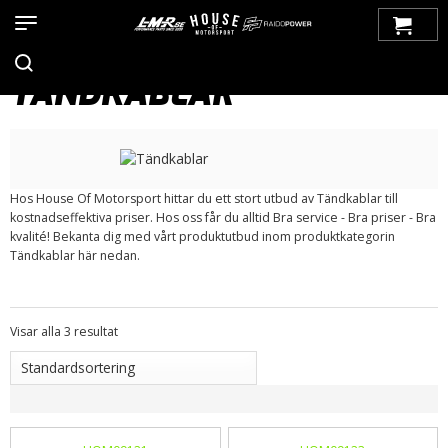
Hem
>
Produkter
>
Bilmärken
>
Saab
>
9000
>
Tändsystem
>
Tändkablar
TÄNDKABLAR
Hos House Of Motorsport hittar du ett stort utbud av Tändkablar till
kostnadseffektiva priser. Hos oss får du alltid Bra service - Bra priser - Bra
kvalité! Bekanta dig med vårt produktutbud inom produktkategorin
Tändkablar här nedan.
Visar alla 3 resultat