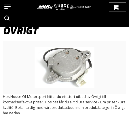
Hem
>
Produkter
>
Bilmärken
>
Saab
>
9000
>
Tändsystem
>
Övrigt
ÖVRIGT
Hos House Of Motorsport hittar du ett stort utbud av Övrigt till
kostnadseffektiva priser. Hos oss får du alltid Bra service - Bra priser - Bra
kvalité! Bekanta dig med vårt produktutbud inom produktkategorin Övrigt
här nedan.