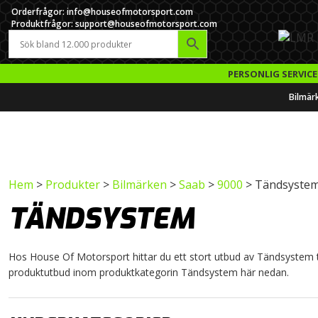
Orderfrågor: info@houseofmotorsport.com
Produktfrågor: support@houseofmotorsport.com
PERSONLIG SERVICE
Bilmär
Hem
>
Produkter
>
Bilmärken
>
Saab
>
9000
> Tändsyste
TÄNDSYSTEM
Hos House Of Motorsport hittar du ett stort utbud av Tändsystem till
produktutbud inom produktkategorin Tändsystem här nedan.