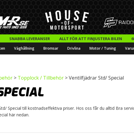
SNABBA LEVERANSER
ALLT FÖR ATT FINJUSTERA BILEN
6
ken
Väghållning
Bromsar
Drivlina
Motor / Tuning
Varu
lbehör
>
Topplock / Tillbehör
> Ventilfjädrar Std/ Special
SPECIAL
/ Special till kostnadseffektiva priser. Hos oss får du alltid Bra servic
cial här nedan.