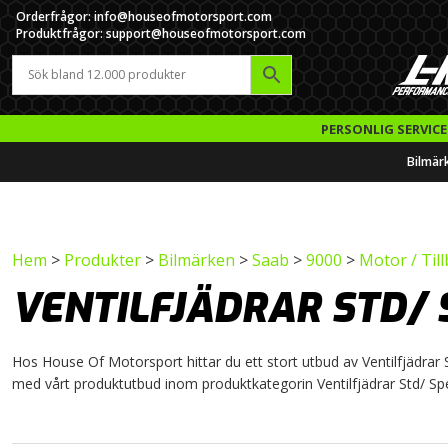
Orderfrågor: info@houseofmotorsport.com
Produktfrågor: support@houseofmotorsport.com
PERSONLIG SERVICE
Bilmär
Hem
>
Produkter
>
Bilmärken
>
Saab
>
9000
>
Motor / Til
VENTILFJÄDRAR STD/ 
Hos House Of Motorsport hittar du ett stort utbud av Ventilfjädrar Std
med vårt produktutbud inom produktkategorin Ventilfjädrar Std/ Spe