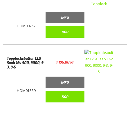
INFO
HOM00257
KÖP
Topplocksbultar 12:9
1 195,00
kr
Saab 16v 900, 9000, 9-
3, 9-5
INFO
HOM01539
KÖP