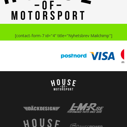
[contact-form-7 id="4" title="Nyhetsbrev Mailchimp"]