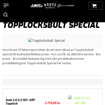
Hem
>
Produkter
>
Bilmärken
>
Saab
>
9000
>
Motor / Tillbehör
>
Topplock / Tillbehör
> Topplocksbult Special
TOPPLOCKSBULT SPECIAL
Hos House Of Motorsport hittar du ett stort utbud av Topplocksbult
Special till kostnadseffektiva priser. Hos oss får du alltid Bra service - Bra
priser - Bra kvalité! Bekanta dig med vårt produktutbud inom
produktkategorin Topplocksbult Special här nedan.
Saab 2,0-2,3 16V- ARP
2 775,00
kr
Topplock