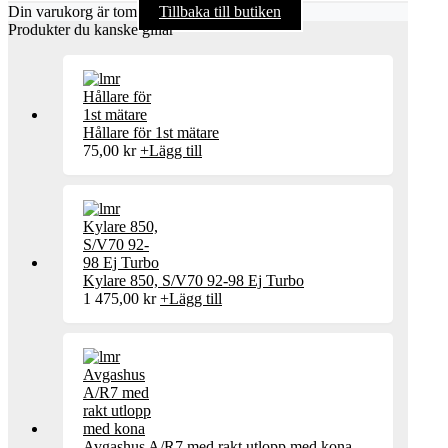
Din varukorg är tom
Tillbaka till butiken
Produkter du kanske gillar
Hållare för 1st mätare
75,00
kr
+
Lägg till
Kylare 850, S/V70 92-98 Ej Turbo
1 475,00
kr
+
Lägg till
Avgashus A/R7 med rakt utlopp med kona