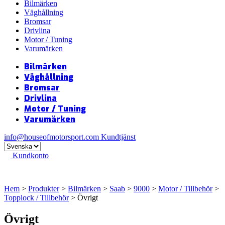
Bilmärken
Väghållning
Bromsar
Drivlina
Motor / Tuning
Varumärken
Bilmärken
Väghållning
Bromsar
Drivlina
Motor / Tuning
Varumärken
info@houseofmotorsport.com
Kundtjänst
Kundkonto
Hem
>
Produkter
>
Bilmärken
>
Saab
>
9000
>
Motor / Tillbehör
>
Topplock / Tillbehör
> Övrigt
Övrigt