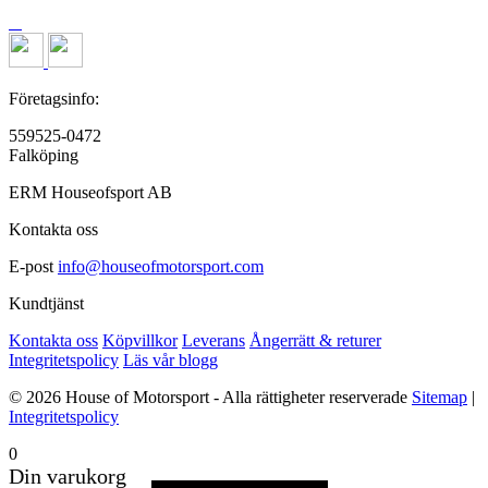
Företagsinfo:
559525-0472
Falköping
ERM Houseofsport AB
Kontakta oss
E-post
info@houseofmotorsport.com
Kundtjänst
Kontakta oss
Köpvillkor
Leverans
Ångerrätt & returer
Integritetspolicy
Läs vår blogg
© 2026 House of Motorsport - Alla rättigheter reserverade
Sitemap
|
Integritetspolicy
0
Din varukorg