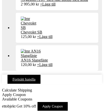
2 995,00
kr
+
Lägg till
Chevrolet SB
125,00
kr
+
Lägg till
AN16 Slangfäste
120,00
kr
+
Lägg till
Fortsätt handla
Calculate Shipping
Apply Coupon
Available Coupons
ettobjekt
Get 10% off
Apply Coupon