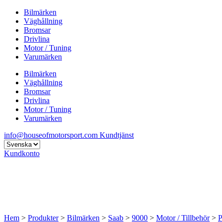
Bilmärken
Väghållning
Bromsar
Drivlina
Motor / Tuning
Varumärken
Bilmärken
Väghållning
Bromsar
Drivlina
Motor / Tuning
Varumärken
info@houseofmotorsport.com
Kundtjänst
Kundkonto
Hem
>
Produkter
>
Bilmärken
>
Saab
>
9000
>
Motor / Tillbehör
>
P