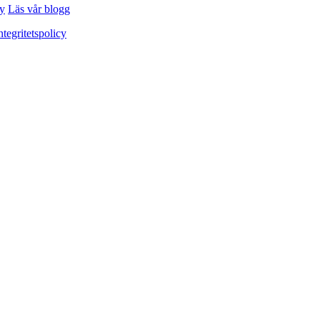
cy
Läs vår blogg
ntegritetspolicy