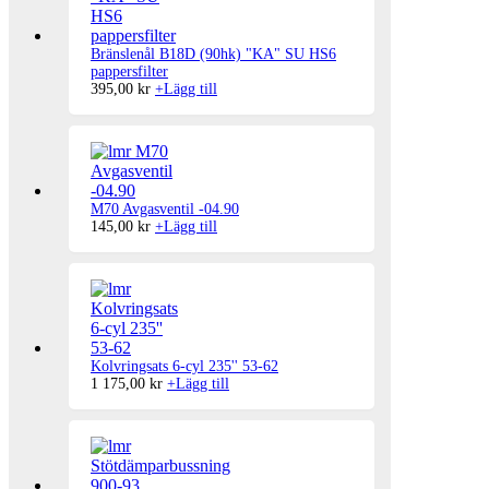
Bränslenål B18D (90hk) "KA" SU HS6
pappersfilter
395,00
kr
+
Lägg till
M70 Avgasventil -04.90
145,00
kr
+
Lägg till
Kolvringsats 6-cyl 235'' 53-62
1 175,00
kr
+
Lägg till