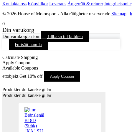
Kontakta oss
Köpvillkor
Leverans
Ångerrätt & returer
Integritetspoli
© 2026 House of Motorsport - Alla rättigheter reserverade
Sitemap
|
I
0
Din varukorg
Din varukorg är tom
Tillbaka till butiken
Fortsätt handla
Calculate Shipping
Apply Coupon
Available Coupons
ettobjekt
Get 10% off
Apply Coupon
Produkter du kanske gillar
Produkter du kanske gillar