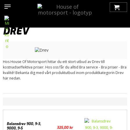
Hem
>
Produkter
>
Bilmärken
>
Saab
>
9000
>
Motor / Tillbehör
>
Kamdrivning
> Drev
DREV
Hos House Of Motorsport hittar du ett stort utbud av Drev till
kostnadseffektiva priser. Hos oss får du alltid Bra service - Bra priser - Bra
kvalité! Bekanta dig med vårt produktutbud inom produktkategorin Drev
här nedan.
Balansdrev 900, 9-3,
325,00
kr
9000, 9-5