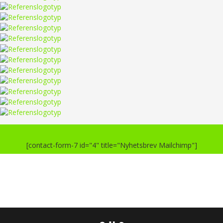
[contact-form-7 id="4" title="Nyhetsbrev Mailchimp"]