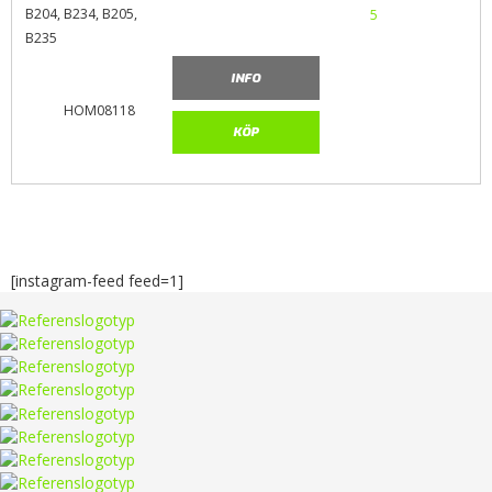
B204, B234, B205,
B235
INFO
HOM08118
KÖP
[instagram-feed feed=1]