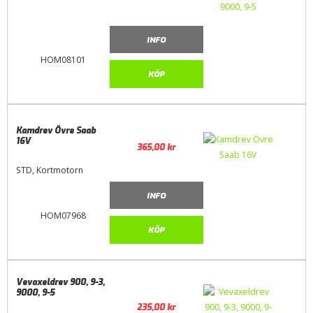
INFO
HOM08101
KÖP
Kamdrev Övre Saab
16V
365,00
kr
STD, Kortmotorn
INFO
HOM07968
KÖP
Vevaxeldrev 900, 9-3,
9000, 9-5
235,00
kr