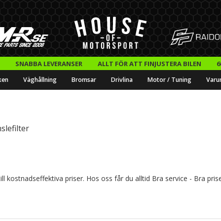
SNABBA LEVERANSER
ALLT FÖR ATT FINJUSTERA BILEN
6
ken
Väghållning
Bromsar
Drivlina
Motor / Tuning
Varu
slefilter
l kostnadseffektiva priser. Hos oss får du alltid Bra service - Bra pris