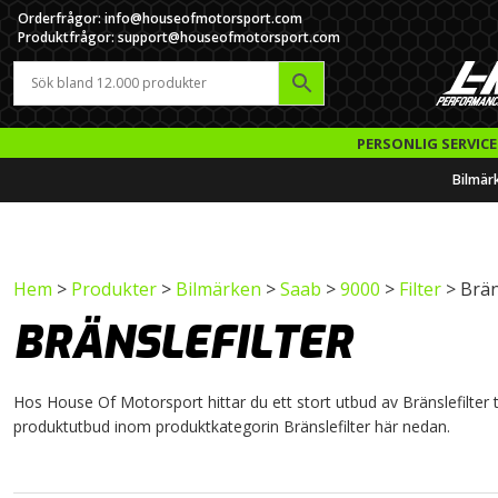
Orderfrågor: info@houseofmotorsport.com
Produktfrågor: support@houseofmotorsport.com
PERSONLIG SERVICE
Bilmär
Hem
>
Produkter
>
Bilmärken
>
Saab
>
9000
>
Filter
> Brän
BRÄNSLEFILTER
Hos House Of Motorsport hittar du ett stort utbud av Bränslefilter til
produktutbud inom produktkategorin Bränslefilter här nedan.