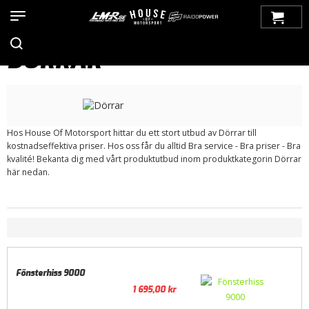
Hem
>
Produkter
>
Bilmärken
>
Saab
>
9000
>
Exteriör
> Dörrar
DÖRRAR
Hos House Of Motorsport hittar du ett stort utbud av Dörrar till
kostnadseffektiva priser. Hos oss får du alltid Bra service - Bra priser - Bra
kvalité! Bekanta dig med vårt produktutbud inom produktkategorin Dörrar
här nedan.
Fönsterhiss 9000
1 695,00
kr