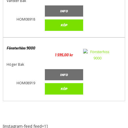
Vänster Bak
INFO
HOM08918
KÖP
Fönsterhiss 9000
1 595,00
kr
Höger Bak
INFO
HOM08919
KÖP
[instagram-feed feed=1]