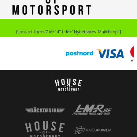
[contact-form-7 id="4" title="Nyhetsbrev Mailchimp"]