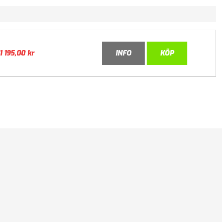
1 195,00
kr
INFO
KÖP