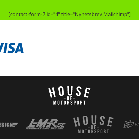
[contact-form-7 id="4" title="Nyhetsbrev Mailchimp"]