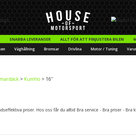
SNABBA LEVERANSER
ALLT FÖR ATT FINJUSTERA BILEN
6
ken
Väghållning
Bromsar
Drivlina
Motor / Tuning
Varu
mardäck
>
Kumho
> 16''
dseffektiva priser. Hos oss får du alltid Bra service - Bra priser - Br