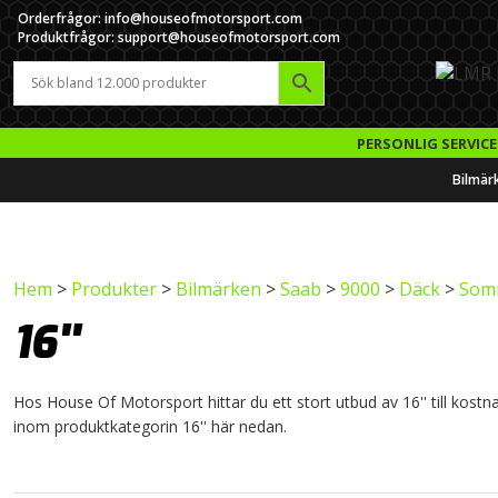
Orderfrågor: info@houseofmotorsport.com
Produktfrågor: support@houseofmotorsport.com
PERSONLIG SERVICE
Bilmär
Hem
>
Produkter
>
Bilmärken
>
Saab
>
9000
>
Däck
>
Som
16''
Hos House Of Motorsport hittar du ett stort utbud av 16'' till kostna
inom produktkategorin 16'' här nedan.