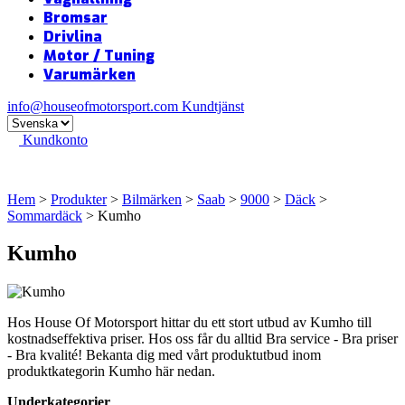
Bromsar
Drivlina
Motor / Tuning
Varumärken
info@houseofmotorsport.com
Kundtjänst
Kundkonto
Hem
>
Produkter
>
Bilmärken
>
Saab
>
9000
>
Däck
>
Sommardäck
> Kumho
Kumho
Hos House Of Motorsport hittar du ett stort utbud av Kumho till
kostnadseffektiva priser. Hos oss får du alltid Bra service - Bra priser
- Bra kvalité! Bekanta dig med vårt produktutbud inom
produktkategorin Kumho här nedan.
Underkategorier