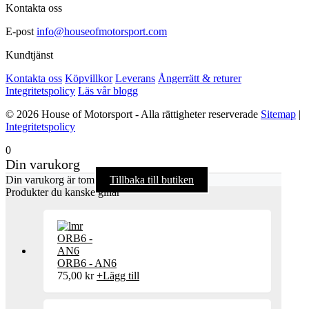
Kontakta oss
E-post
info@houseofmotorsport.com
Kundtjänst
Kontakta oss
Köpvillkor
Leverans
Ångerrätt & returer
Integritetspolicy
Läs vår blogg
© 2026 House of Motorsport - Alla rättigheter reserverade
Sitemap
|
Integritetspolicy
0
Din varukorg
Din varukorg är tom
Tillbaka till butiken
Produkter du kanske gillar
ORB6 - AN6
75,00
kr
+
Lägg till