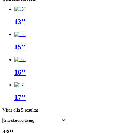
13''
15''
16''
17''
Visar alla 5 resultat
13''