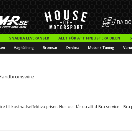
SNABBA LEVERANSER
ALLT FÖR ATT FINJUSTERA BILEN
6
ken
Väghållning
Bromsar
Drivlina
Motor / Tuning
Varu
Handbromswire
ill kostnadseffektiva priser. Hos oss får du alltid Bra service - Bra p