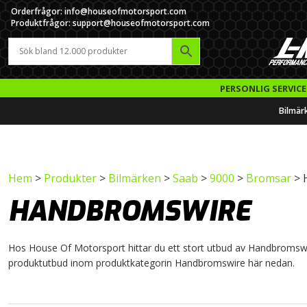
Orderfrågor: info@houseofmotorsport.com
Produktfrågor: support@houseofmotorsport.com
PERSONLIG SERVICE
Bilmär
Hem
>
Produkter
>
Bilmärken
>
Saab
>
9000
>
Bromsar
> 
HANDBROMSWIRE
Hos House Of Motorsport hittar du ett stort utbud av Handbromswire t
produktutbud inom produktkategorin Handbromswire här nedan.