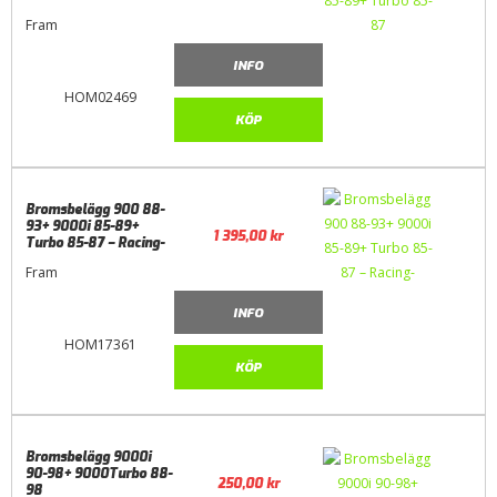
Fram
INFO
HOM02469
KÖP
Bromsbelägg 900 88-
93+ 9000i 85-89+
1 395,00
kr
Turbo 85-87 – Racing-
Fram
INFO
HOM17361
KÖP
Bromsbelägg 9000i
90-98+ 9000Turbo 88-
250,00
kr
98