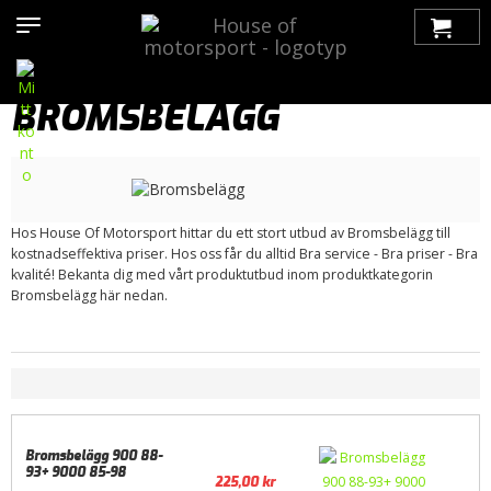
Hem
>
Produkter
>
Bilmärken
>
Saab
>
9000
>
Bromsar
>
Bromsbelägg
BROMSBELÄGG
Hos House Of Motorsport hittar du ett stort utbud av Bromsbelägg till
kostnadseffektiva priser. Hos oss får du alltid Bra service - Bra priser - Bra
kvalité! Bekanta dig med vårt produktutbud inom produktkategorin
Bromsbelägg här nedan.
Bromsbelägg 900 88-
93+ 9000 85-98
225,00
kr