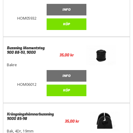
INFO
HOM05932
KÖP
Bussning Momentstag
900 88-93, 9000
35,00
kr
Bakre
INFO
HOM06012
KÖP
Krängningshämnarbussning
9000 85-98
35,00
kr
Bak, 4Dr, 19mm