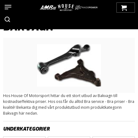
Hem
>
Produkter
>
Bilmärken
>
Saab
>
9000
> Bakvagn
BAKVAGN
Hos House Of Motorsport hittar du ett stort utbud av Bakvagn till
kostnadseffektiva priser. Hos oss får du alltid Bra service - Bra priser - Bra
kvalité! Bekanta dig med vårt produktutbud inom produktkategorin
Bakvagn här nedan.
UNDERKATEGORIER