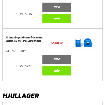
INFO
HOM05938
KÖP
Krängningshämnarbussning
9000 85-98 -Polyurethane-
55,00
kr
Bak, 4Dr, 19mm
INFO
HOM05923
KÖP
HJULLAGER