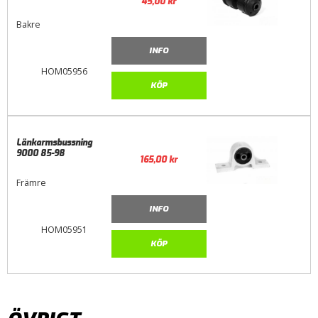
45,00
kr
Bakre
INFO
HOM05956
KÖP
Länkarmsbussning
9000 85-98
165,00
kr
Främre
INFO
HOM05951
KÖP