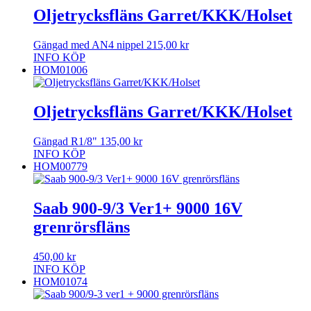
Oljetrycksfläns Garret/KKK/Holset
Gängad med AN4 nippel
215,00
kr
INFO
KÖP
HOM01006
Oljetrycksfläns Garret/KKK/Holset
Gängad R1/8"
135,00
kr
INFO
KÖP
HOM00779
Saab 900-9/3 Ver1+ 9000 16V
grenrörsfläns
450,00
kr
INFO
KÖP
HOM01074