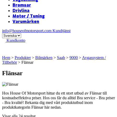
Bromsar
Drivlina
Motor / Tuning
Varumärken
info@houseofmotorsport.com
Kundtjänst
Kundkonto
Hem
>
Produkter
>
Bilmärken
>
Saab
>
9000
>
Avgassystem /
Tillbehör
> Flänsar
Flänsar
Hos House Of Motorsport hittar du ett stort utbud av Flänsar till
kostnadseffektiva priser. Hos oss får du alltid Bra service - Bra priser
- Bra kvalité! Bekanta dig med vårt produktutbud inom
produktkategorin Flänsar här nedan.
Visar alla 24 resultat