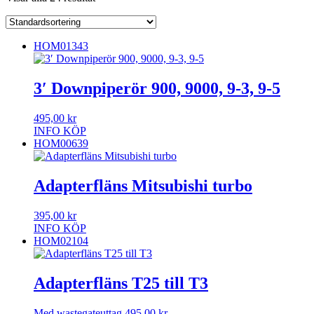
HOM01343
3′ Downpiperör 900, 9000, 9-3, 9-5
495,00
kr
INFO
KÖP
HOM00639
Adapterfläns Mitsubishi turbo
395,00
kr
INFO
KÖP
HOM02104
Adapterfläns T25 till T3
Med wastegateuttag
495,00
kr