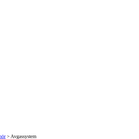
hör
> Avgassystem