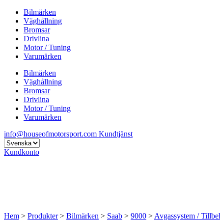
Bilmärken
Väghållning
Bromsar
Drivlina
Motor / Tuning
Varumärken
Bilmärken
Väghållning
Bromsar
Drivlina
Motor / Tuning
Varumärken
info@houseofmotorsport.com
Kundtjänst
Kundkonto
Hem
>
Produkter
>
Bilmärken
>
Saab
>
9000
>
Avgassystem / Tillbe