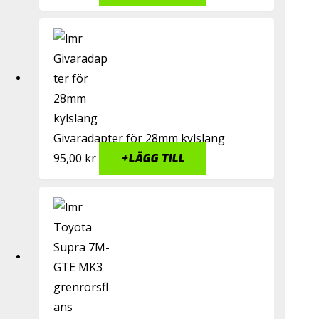
Givaradapter för 28mm kylslang
95,00
kr
+
LÄGG TILL