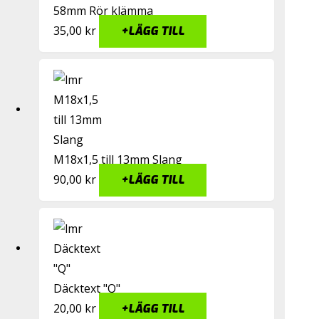
58mm Rör klämma
35,00
kr
+
LÄGG TILL
M18x1,5 till 13mm Slang
90,00
kr
+
LÄGG TILL
Däcktext "Q"
20,00
kr
+
LÄGG TILL