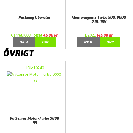
Packning Oljeretur
Monteringsats Turbo 900, 9000
2,0L-16V
Garret/KKK/Holset
B202L
45,00
kr
145,00
kr
INFO
KÖP
INFO
KÖP
ÖVRIGT
HOM10240
Vattenrör Motor-Turbo 9000
-93