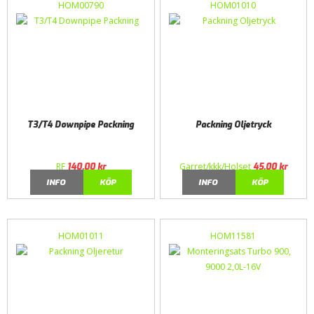
HOM00790
HOM01010
T3/T4 Downpipe Packning
Packning Oljetryck
RF
Garret/kkk/Holset
140,00
kr
45,00
kr
INFO
KÖP
INFO
KÖP
HOM01011
HOM11581