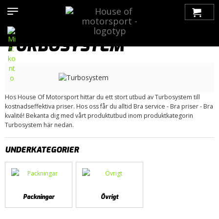
Hem
>
Produkter
>
Bilmärken
>
Saab
>
900
>
900 OG (1979-1993)
> Turbosystem
TURBOSYSTEM
Hos House Of Motorsport hittar du ett stort utbud av Turbosystem till
kostnadseffektiva priser. Hos oss får du alltid Bra service - Bra priser - Bra
kvalité! Bekanta dig med vårt produktutbud inom produktkategorin
Turbosystem här nedan.
UNDERKATEGORIER
Packningar
Övrigt