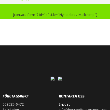
[contact-form-7 id="4" title="Nyhetsbrev Mailchimp"]
FÖRETAGSINFO:
KONTAKTA OSS
559525-0472
E-post
Falköping
info@houseofmotorsport.com