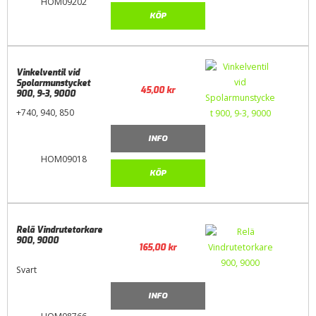
HOM09202
KÖP
Vinkelventil vid
Spolarmunstycket
45,00
kr
900, 9-3, 9000
+740, 940, 850
INFO
HOM09018
KÖP
Relä Vindrutetorkare
900, 9000
165,00
kr
Svart
INFO