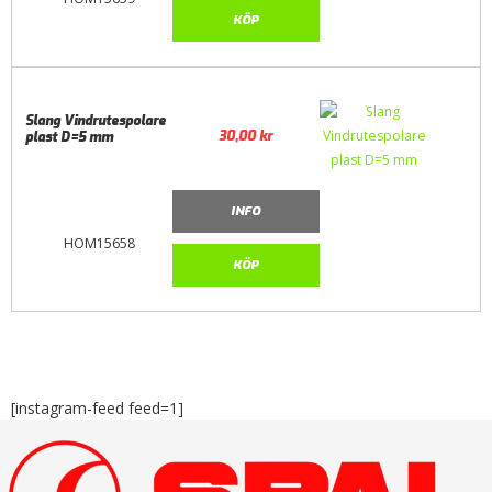
KÖP
Slang Vindrutespolare
30,00
kr
plast D=5 mm
INFO
HOM15658
KÖP
[instagram-feed feed=1]