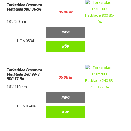
Torkarblad Framruta
Flatblade 900 86-94
95,00
kr
18"/450mm
INFO
HOM05341
KÖP
Torkarblad Framruta
Flatblade 240 83- /
95,00
kr
900 77-94
16"/ 410mm
INFO
HOM05406
KÖP