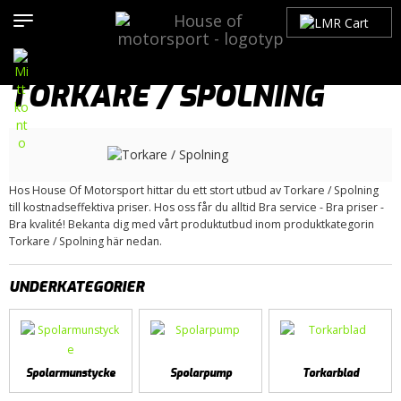
Hem
>
Produkter
>
Bilmärken
>
Saab
>
900
>
900 OG (1979-1993)
> Torkare / Spolning
TORKARE / SPOLNING
Hos House Of Motorsport hittar du ett stort utbud av Torkare / Spolning
till kostnadseffektiva priser. Hos oss får du alltid Bra service - Bra priser -
Bra kvalité! Bekanta dig med vårt produktutbud inom produktkategorin
Torkare / Spolning här nedan.
UNDERKATEGORIER
Spolarmunstycke
Spolarpump
Torkarblad