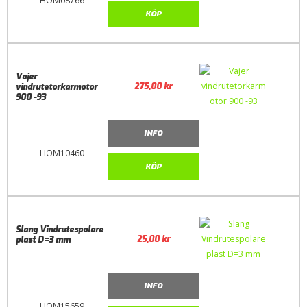
HOM08766
KÖP
Vajer
275,00
kr
vindrutetorkarmotor
900 -93
INFO
HOM10460
KÖP
Slang Vindrutespolare
25,00
kr
plast D=3 mm
INFO
HOM15659